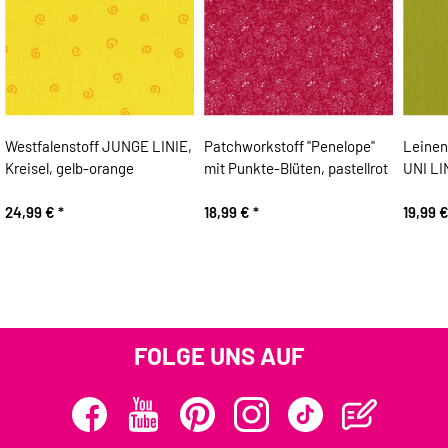
Westfalenstoff JUNGE LINIE,
Patchworkstoff "Penelope"
Leinen
Kreisel, gelb-orange
mit Punkte-Blüten, pastellrot
UNI LI
24,99 €
*
18,99 €
*
19,99 
FOLGE UNS AUF