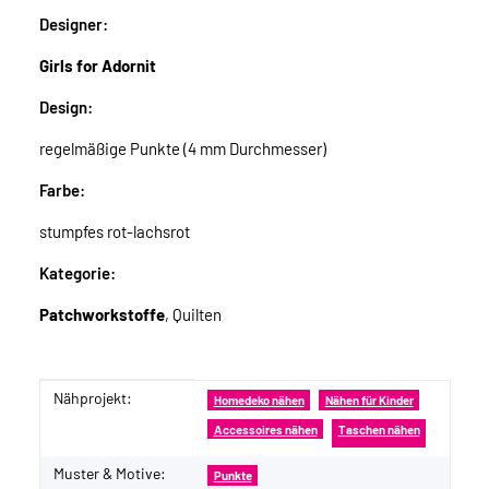
Designer:
Girls for Adornit
Design:
regelmäßige Punkte (4 mm Durchmesser)
Farbe:
stumpfes rot-lachsrot
Kategorie:
Patchworkstoffe
, Quilten
Nähprojekt:
Produkteigenschaft
Wert
Homedeko nähen
Nähen für Kinder
Accessoires nähen
Taschen nähen
Muster & Motive:
Punkte