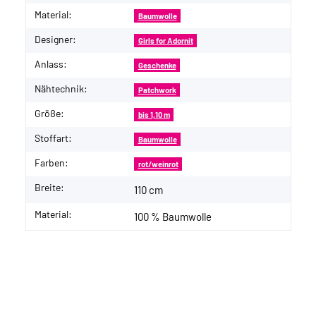
Material:
Baumwolle
Designer:
Girls for Adornit
Anlass:
Geschenke
Nähtechnik:
Patchwork
Größe:
bis 1,10 m
Stoffart:
Baumwolle
Farben:
rot/weinrot
Breite:
110 cm
Material:
100 % Baumwolle