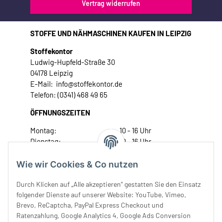
Vertrag widerrufen
STOFFE UND NÄHMASCHINEN KAUFEN IN LEIPZIG
Stoffekontor
Ludwig-Hupfeld-Straße 30
04178 Leipzig
E-Mail: info@stoffekontor.de
Telefon: (0341) 468 49 65
ÖFFNUNGSZEITEN
Montag:
10 - 16 Uhr
Dienstag:
10 - 16 Uhr
Mittwoch:
10 - 18 Uhr
Donnerstag:
10 - 18 Uhr
Wie wir Cookies & Co nutzen
Freitag:
10 - 18 Uhr
Durch Klicken auf „Alle akzeptieren“ gestatten Sie den Einsatz
Samstag:
10 - 14 Uhr
folgender Dienste auf unserer Website: YouTube, Vimeo,
Unser Service
Brevo, ReCaptcha, PayPal Express Checkout und
Ratenzahlung, Google Analytics 4, Google Ads Conversion