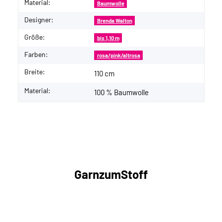
Material:
Produkteigenschaft
Wert
Baumwolle
Designer:
Brenda Walton
Größe:
bis 1,10 m
Farben:
rosa/pink/altrosa
Breite:
110 cm
Material:
100 % Baumwolle
GarnzumStoff