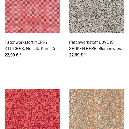
Patchworkstoff MERRY
Patchworkstoff LOVE IS
STITCHES, Mosaik-Karo, Cori
SPOKEN HERE, Blumenwiese,
Dantini
22,99 €
*
schwarz, Cori Dantini
22,99 €
*