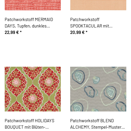
Patchworkstoff MERMAID
Patchworkstoff
DAYS, Tupfen, dunkles
SPOOKTACULAR mit
aprikot, Cori Dantini
22,99 €
*
regelmäßigen Punkte-Reihen,
20,99 €
*
gedecktes orange-hellbeige
Patchworkstoff HOLIDAYS
Patchworkstoff BLEND
BOUQUET mit Blüten-
ALCHEMY, Stempel-Muster-