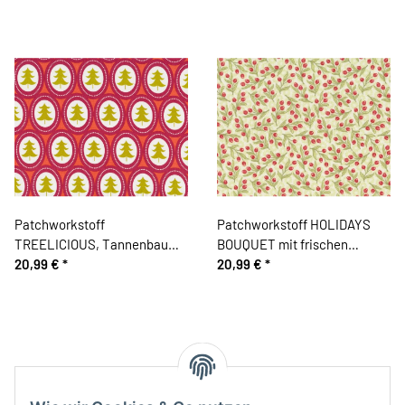
Patchworkstoff
Patchworkstoff HOLIDAYS
TREELICIOUS, Tannenbaum-
BOUQUET mit frischen
Medaillons, pastellrot
20,99 €
*
Zweigen, hellgrün-rot
20,99 €
*