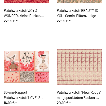
Patchworkstoff JOY &
Patchworkstoff BEAUTY IS
WONDER, kleine Punkte,
YOU, Comic-Blüten, beige-
hellrot, Cori Dantini
22,99 €
*
aprikot, Cori Dantini
22,99 €
*
60-cm-Rapport
Patchworkstoff "Fleur Rouge"
Patchworkstoff LOVE IS
mit gepunktetem Zacken-
SPOKEN HERE, Mädchen,
16,99 €
*
Karo, weinrot-helles beige
20,99 €
*