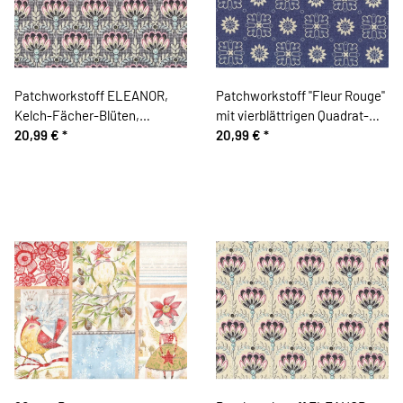
Patchworkstoff ELEANOR,
Patchworkstoff "Fleur Rouge"
Kelch-Fächer-Blüten,
mit vierblättrigen Quadrat-
schwarz-creme
20,99 €
*
Blüten, dunkles taubenblau
20,99 €
*
meliert