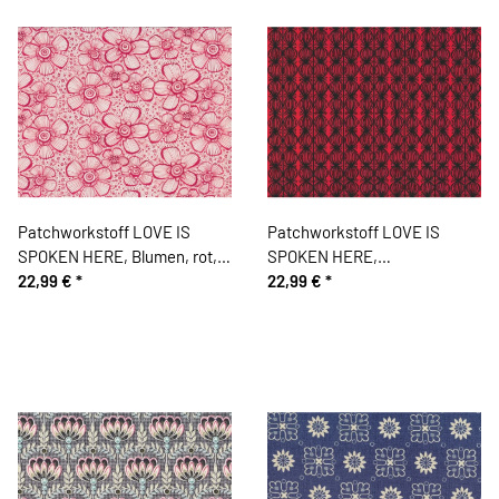
Patchworkstoff LOVE IS
Patchworkstoff LOVE IS
SPOKEN HERE, Blumen, rot,
SPOKEN HERE,
Cori Dantini
22,99 €
*
Zwiebelmuster, rot, Cori
22,99 €
*
Dantini