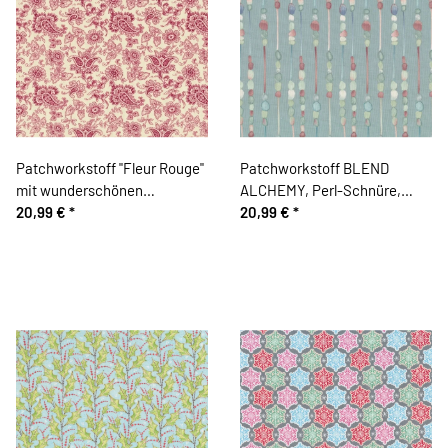
Patchworkstoff "Fleur Rouge"
Patchworkstoff BLEND
mit wunderschönen
ALCHEMY, Perl-Schnüre,
Paisleyblüten, weinrot-creme
20,99 €
*
helles türkis
20,99 €
*