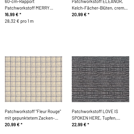
60-cm-Rapport
Patchworkstoff ELEANOR,
Patchworkstoff MERRY
Kelch-Fächer-Blüten, creme-
STITCHES, kleine
16,99 €
*
schwarz
20,99 €
*
Weihnachtsbilder, Cori
28,32 € pro 1 m
Dantini
Patchworkstoff "Fleur Rouge"
Patchworkstoff LOVE IS
mit gepunktetem Zacken-
SPOKEN HERE, Tupfen,
Karo, dunkelblau-helles beige
20,99 €
*
anthrazit, Cori Dantini
22,99 €
*