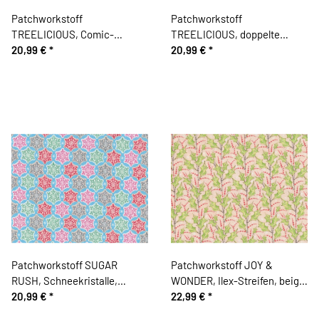
Patchworkstoff
Patchworkstoff
TREELICIOUS, Comic-
TREELICIOUS, doppelte
Weihnachtsschmuck,
20,99 €
*
Perlenreihe, pastellrot
20,99 €
*
grasgrün-pink
Patchworkstoff SUGAR
Patchworkstoff JOY &
RUSH, Schneekristalle,
WONDER, Ilex-Streifen, beige,
hellblau-rot
20,99 €
*
Cori Dantini
22,99 €
*