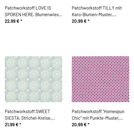
Patchworkstoff LOVE IS
Patchworkstoff TILLY mit
SPOKEN HERE, Blumenwiese,
Karo-Blumen-Muster,
rot, Cori Dantini
22,99 €
*
stumpfes dunkelrot-natur
20,99 €
*
Patchworkstoff SWEET
Patchworkstoff "Homespun
SIESTA, Strichel-Kreise,
Chic" mit Punkte-Muster,
schilfgrün
21,99 €
*
fuchsia-hellblau
20,99 €
*