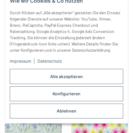
Wie wir Cookies & Co nutzen
Durch Klicken auf „Alle akzeptieren“ gestatten Sie den Einsatz
folgender Dienste auf unserer Website: YouTube, Vimeo,
Brevo, ReCaptcha, PayPal Express Checkout und
Ratenzahlung, Google Analytics 4, Google Ads Conversion
Tracking. Sie können die Einstellung jederzeit ändern
Patchworkstoff THE
Patchworkstoff ELEANOR mit
(Fingerabdruck-Icon links unten). Weitere Details finden Sie
MAKERS, Blumen, rot, Cori
Rosen, eierschalenfarben-
unter
Konfigurieren
und in unserer
Datenschutzerklärung
.
Dantini
22,99 €
*
altrosa
20,99 €
*
Impressum
|
Datenschutz
Alle akzeptieren
Konfigurieren
Ablehnen