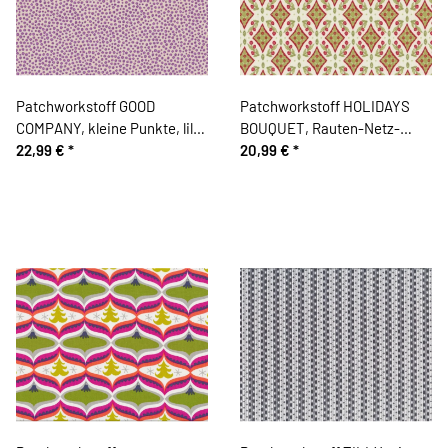
Patchworkstoff GOOD
Patchworkstoff HOLIDAYS
COMPANY, kleine Punkte, lila,
BOUQUET, Rauten-Netz-
Cori Dantini
22,99 €
*
Muster mit Beeren, hellgrün-
20,99 €
*
rostrot