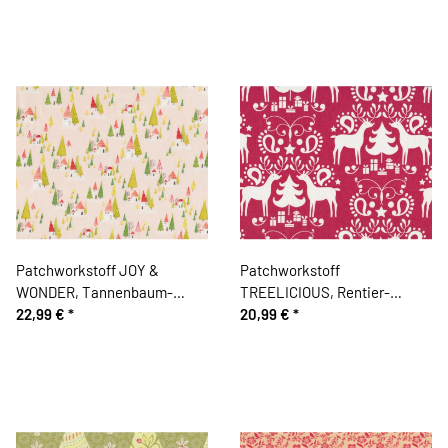
Patchworkstoff JOY &
Patchworkstoff
WONDER, Tannenbaum-
TREELICIOUS, Rentier-
Häuschen, hautfarben, Cori
22,99 €
*
Ornament, pastellrot-weiß
20,99 €
*
Dantini