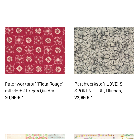
Patchworkstoff "Fleur Rouge"
Patchworkstoff LOVE IS
mit vierblättrigen Quadrat-
SPOKEN HERE, Blumen,
Blüten, stumpfes rot meliert
20,99 €
*
schwarz, Cori Dantini
22,99 €
*