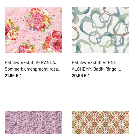
Patchworkstoff VERANDA,
Patchworkstoff BLEND
Sommerblumenpracht, rosa-
ALCHEMY, Batik-Ringe,
rot
21,99 €
*
helles schilfgrün
20,99 €
*