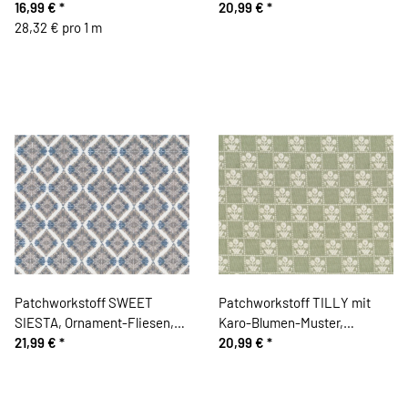
STITCHES, große
16,99 €
*
Kreise, helles türkis
20,99 €
*
Weihnachtsbilder, Cori
28,32 € pro 1 m
Dantini
Patchworkstoff SWEET
Patchworkstoff TILLY mit
SIESTA, Ornament-Fliesen,
Karo-Blumen-Muster,
natur dunkel-taubenblau
21,99 €
*
schilfgrün-natur
20,99 €
*