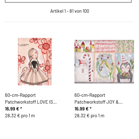
Artikel 1 - 81 von 100
60-cm-Rapport
60-cm-Rapport
Patchworkstoff LOVE IS
Patchworkstoff JOY &
SPOKEN HERE, Mutterliebe,
16,99 €
*
WONDER, musikalische
16,99 €
*
Cori Dantini
28,32 € pro 1 m
Gesellen, Cori Dantini
28,32 € pro 1 m