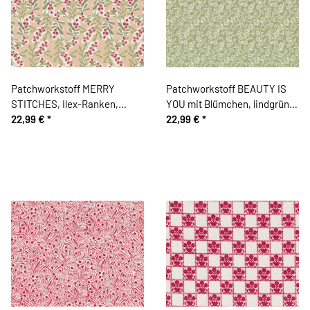
Patchworkstoff MERRY
Patchworkstoff BEAUTY IS
STITCHES, Ilex-Ranken,
YOU mit Blümchen, lindgrün,
beige, Cori Dantini
22,99 €
*
Cori Dantini
22,99 €
*