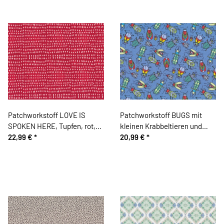
Patchworkstoff LOVE IS
Patchworkstoff BUGS mit
SPOKEN HERE, Tupfen, rot,
kleinen Krabbeltieren und
Cori Dantini
22,99 €
*
Käfern, taubenblau-rot
20,99 €
*