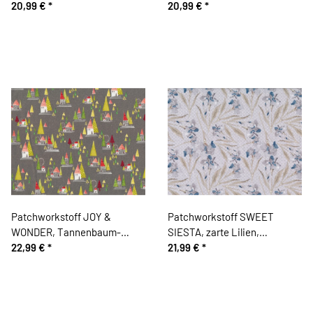
Medaillons, hellgrün-rostrot
20,99 €
*
Ringe, natur dunkel
20,99 €
*
Patchworkstoff JOY &
Patchworkstoff SWEET
WONDER, Tannenbaum-
SIESTA, zarte Lilien,
Häuschen, steingrau, Cori
22,99 €
*
blaugrau-beige
21,99 €
*
Dantini