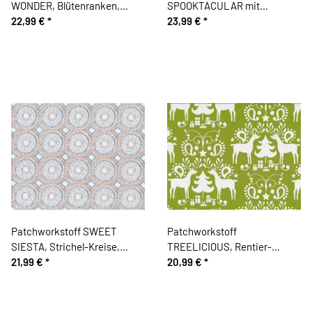
WONDER, Blütenranken,
SPOOKTACULAR mit
grasgrün, Cori Dantini
22,99 €
*
Fledermäusen, gedecktes
23,99 €
*
orange
Patchworkstoff SWEET
Patchworkstoff
SIESTA, Strichel-Kreise,
TREELICIOUS, Rentier-
hellgrau
21,99 €
*
Ornament, maigrün-weiß
20,99 €
*