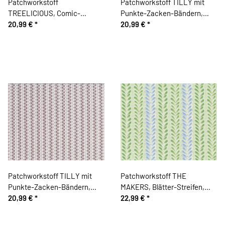
Patchworkstoff
Patchworkstoff TILLY mit
TREELICIOUS, Comic-
Punkte-Zacken-Bändern,
Christbaumkugeln, grasgrün-
20,99 €
*
dunkelgrau-natur
20,99 €
*
pink
Patchworkstoff TILLY mit
Patchworkstoff THE
Punkte-Zacken-Bändern,
MAKERS, Blätter-Streifen,
helles schlammbraun-natur
20,99 €
*
grasgrün, Cori Dantini
22,99 €
*