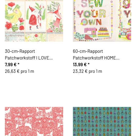
30-cm-Rapport
60-cm-Rapport
Patchworkstoff I LOVE
Patchworkstoff HOME
CHRISTMAS, Weihnachts-
7,99 €
*
GROWN, große Bildfelder mit
13,99 €
*
Gesellen, Cori Dantini
26,63 € pro 1 m
verzierter Schrift, rosa-
23,32 € pro 1 m
mintgrün