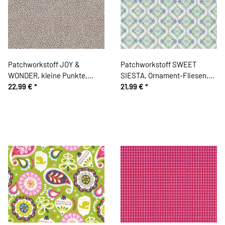
Patchworkstoff JOY &
Patchworkstoff SWEET
WONDER, kleine Punkte,
SIESTA, Ornament-Fliesen,
beigegrau, Cori Dantini
22,99 €
*
schilfgrün-taubenblau
21,99 €
*