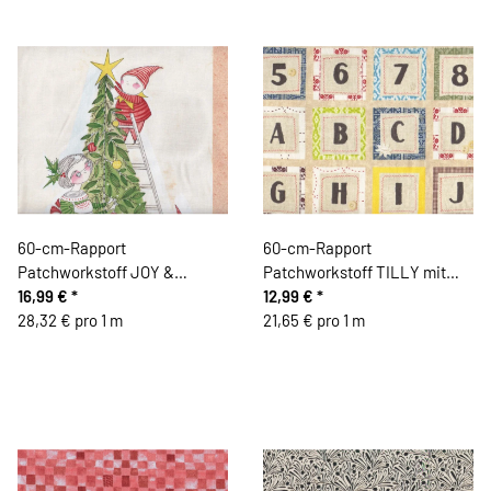
60-cm-Rapport
60-cm-Rapport
Patchworkstoff JOY &
Patchworkstoff TILLY mit
WONDER, Weihnachts-
16,99 €
*
Stick-Alphabet im Quadrat,
12,99 €
*
Wichtel, Cori Dantini
28,32 € pro 1 m
beige-dunkelgrau-stumpfes
21,65 € pro 1 m
blau