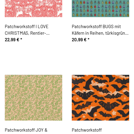
Patchworkstoff I LOVE
Patchworkstoff BUGS mit
CHRISTMAS, Rentier-
Käfern in Reihen, türkisgrün-
Ornamente, Cori Dantini
22,99 €
*
gelb
20,99 €
*
Patchworkstoff JOY &
Patchworkstoff