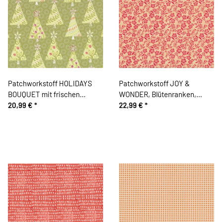
Patchworkstoff HOLIDAYS
Patchworkstoff JOY &
BOUQUET mit frischen
WONDER, Blütenranken,
Tannenbäumen, hellgrün
20,99 €
*
hellrot, Cori Dantini
22,99 €
*