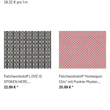
Cori Dantini
28,32 € pro 1 m
Patchworkstoff LOVE IS
Patchworkstoff "Homespun
SPOKEN HERE,
Chic" mit Punkte-Muster,
Zwiebelmuster, schwarz, Cori
22,99 €
*
fuchsia-hellgrün
20,99 €
*
Dantini