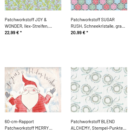
Patchworkstoff JOY &
Patchworkstoff SUGAR
WONDER, Ilex-Streifen,
RUSH, Schneekristalle, grau-
hellblau, Cori Dantini
22,99 €
*
rosa-hellblau
20,99 €
*
60-cm-Rapport
Patchworkstoff BLEND
Patchworkstoff MERRY
ALCHEMY, Stempel-Punkte-