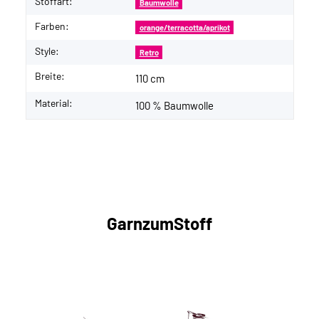
Stoffart:
Baumwolle
Farben:
orange/terracotta/aprikot
Style:
Retro
Breite:
110 cm
Material:
100 % Baumwolle
GarnzumStoff