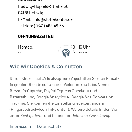
Ludwig-Hupfeld-Straße 30
04178 Leipzig
E-Mail: info@stoffekontor.de
Telefon: (0341) 468 49 65
ÖFFNUNGSZEITEN
Montag:
10 - 16 Uhr
Dienstag:
10 - 16 Uhr
Mittwoch:
10 - 18 Uhr
Wie wir Cookies & Co nutzen
Donnerstag:
10 - 18 Uhr
Freitag:
10 - 18 Uhr
Durch Klicken auf „Alle akzeptieren“ gestatten Sie den Einsatz
Samstag:
10 - 14 Uhr
folgender Dienste auf unserer Website: YouTube, Vimeo,
Unser Service
Brevo, ReCaptcha, PayPal Express Checkout und
Ratenzahlung, Google Analytics 4, Google Ads Conversion
Tracking. Sie können die Einstellung jederzeit ändern
Rechtliches
(Fingerabdruck-Icon links unten). Weitere Details finden Sie
unter
Konfigurieren
und in unserer
Datenschutzerklärung
.
Impressum
|
Datenschutz