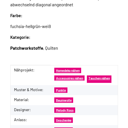
abwechselnd diagonal angeordnet
Farbe:
fuchsia-hellgrün-weiß
Kategorie:
Patchworkstoffe
, Quilten
Nähprojekt:
Produkteigenschaft
Wert
Homedeko nähen
Accessoires nähen
Taschen nähen
Muster & Motive:
Punkte
Material:
Baumwolle
Designer:
Melody Ross
Anlass:
Geschenke