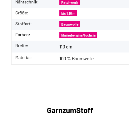
Nähtechnik:
Patchwork
Größe:
bis 1,10 m
Stoffart:
Baumwolle
Farben:
lila/aubergine/fuchsia
Breite:
110 cm
Material:
100 % Baumwolle
GarnzumStoff