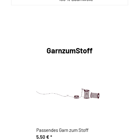
GarnzumStoff
Passendes Garn zum Stoff
5,50 €
*