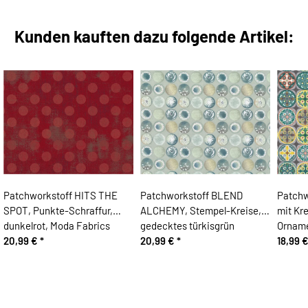
Kunden kauften dazu folgende Artikel:
Patchworkstoff HITS THE
Patchworkstoff BLEND
Patchw
SPOT, Punkte-Schraffur,
ALCHEMY, Stempel-Kreise,
mit Kr
dunkelrot, Moda Fabrics
gedecktes türkisgrün
Orname
20,99 €
*
20,99 €
*
18,99 