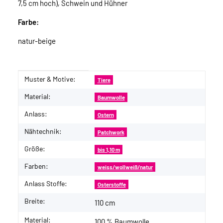
7,5 cm hoch), Schwein und Hühner
Farbe:
natur-beige
Muster & Motive:
Produkteigenschaft
Wert
Tiere
Material:
Baumwolle
Anlass:
Ostern
Nähtechnik:
Patchwork
Größe:
bis 1,10 m
Farben:
weiss/wollweiß/natur
Anlass Stoffe:
Osterstoffe
Breite:
110 cm
Material:
100 % Baumwolle