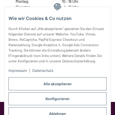
Montag:
10 - 16 Uhr
Dienstag:
10 - 16 Uhr
Mittwoch:
10 - 18 Uhr
Wie wir Cookies & Co nutzen
Donnerstag:
10 - 18 Uhr
Freitag:
10 - 18 Uhr
Durch Klicken auf „Alle akzeptieren“ gestatten Sie den Einsatz
Samstag:
10 - 14 Uhr
folgender Dienste auf unserer Website: YouTube, Vimeo,
Unser Service
Brevo, ReCaptcha, PayPal Express Checkout und
Ratenzahlung, Google Analytics 4, Google Ads Conversion
Tracking. Sie können die Einstellung jederzeit ändern
Rechtliches
(Fingerabdruck-Icon links unten). Weitere Details finden Sie
unter
Konfigurieren
und in unserer
Datenschutzerklärung
.
Impressum
|
Datenschutz
Alle akzeptieren
Konfigurieren
Google Analytics deaktivieren
Status:
Opt-Out-Cookie ist nicht gesetzt
Ablehnen