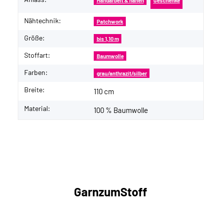
Handarbeit & nähen
Geschenke
Nähtechnik:
Patchwork
Größe:
bis 1,10 m
Stoffart:
Baumwolle
Farben:
grau/anthrazit/silber
Breite:
110 cm
Material:
100 % Baumwolle
GarnzumStoff