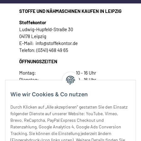
STOFFE UND NÄHMASCHINEN KAUFEN IN LEIPZIG
Stoffekontor
Ludwig-Hupfeld-Straße 30
04178 Leipzig
E-Mail: info@stoffekontor.de
Telefon: (0341) 468 49 65
ÖFFNUNGSZEITEN
Montag:
10 - 16 Uhr
Dienstag:
10 - 16 Uhr
Mittwoch:
10 - 18 Uhr
Donnerstag:
10 - 18 Uhr
Wie wir Cookies & Co nutzen
Freitag:
10 - 18 Uhr
Durch Klicken auf „Alle akzeptieren“ gestatten Sie den Einsatz
Samstag:
10 - 14 Uhr
folgender Dienste auf unserer Website: YouTube, Vimeo,
Unser Service
Brevo, ReCaptcha, PayPal Express Checkout und
Ratenzahlung, Google Analytics 4, Google Ads Conversion
Tracking. Sie können die Einstellung jederzeit ändern
Rechtliches
(Fingerabdruck-Icon links unten). Weitere Details finden Sie