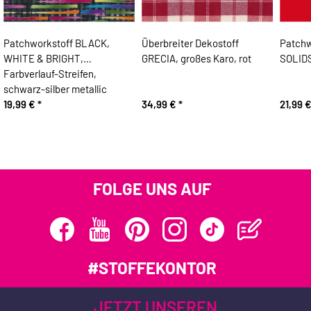
Patchworkstoff BLACK,
Überbreiter Dekostoff
Patchw
WHITE & BRIGHT,
GRECIA, großes Karo, rot
SOLIDS
Farbverlauf-Streifen,
schwarz-silber metallic
19,99 €
*
34,99 €
*
21,99 
FOLGE UNS AUF
#STOFFEKONTOR
JETZT UNSEREN