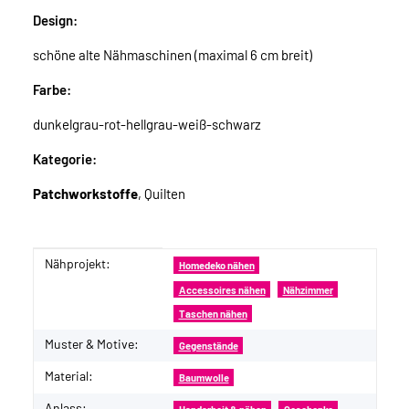
Design:
schöne alte Nähmaschinen (maximal 6 cm breit)
Farbe:
dunkelgrau-rot-hellgrau-weiß-schwarz
Kategorie:
Patchworkstoffe
, Quilten
Nähprojekt:
Produkteigenschaft
Wert
Homedeko nähen
Accessoires nähen
Nähzimmer
Taschen nähen
Muster & Motive:
Gegenstände
Material:
Baumwolle
Anlass: