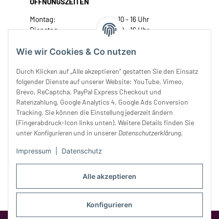
ÖFFNUNGSZEITEN
Montag:
10 - 16 Uhr
Dienstag:
10 - 16 Uhr
Mittwoch:
10 - 18 Uhr
Wie wir Cookies & Co nutzen
Donnerstag:
10 - 18 Uhr
Freitag:
10 - 18 Uhr
Durch Klicken auf „Alle akzeptieren“ gestatten Sie den Einsatz
Samstag:
10 - 14 Uhr
folgender Dienste auf unserer Website: YouTube, Vimeo,
Unser Service
Brevo, ReCaptcha, PayPal Express Checkout und
Ratenzahlung, Google Analytics 4, Google Ads Conversion
Tracking. Sie können die Einstellung jederzeit ändern
Rechtliches
(Fingerabdruck-Icon links unten). Weitere Details finden Sie
unter
Konfigurieren
und in unserer
Datenschutzerklärung
.
Impressum
|
Datenschutz
Alle akzeptieren
Konfigurieren