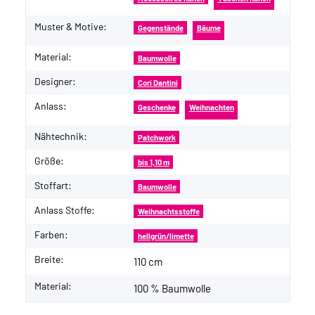
Muster & Motive:
Gegenstände
Bäume
Material:
Baumwolle
Designer:
Cori Dantini
Anlass:
Geschenke
Weihnachten
Nähtechnik:
Patchwork
Größe:
bis 1,10 m
Stoffart:
Baumwolle
Anlass Stoffe:
Weihnachtsstoffe
Farben:
hellgrün/limette
Breite:
110 cm
Material:
100 % Baumwolle