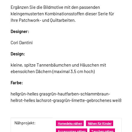
Ergänzen Sie die Bildmotive mit den passenden
kleingemusterten Kombinationsstoffen dieser Serie für
Ihre Patchwork- und Quiltarbeiten.
Designer:
Cori Dantini
Design:
kleine, spitze Tannenbäumchen und Häuschen mit
ebensolchen Dächern (maximal 3,5 cm hoch)
Farbe:
hellgrün-helles grasgrün-hautfarben-schlammbraun-
hellrot-helles lachsrot-grasgrün-limette-gebrochenes weiß
Nähprojekt:
Produkteigenschaft
Wert
Homedeko nähen
Nähen für Kinder
Accessoires nähen
Taschen nähen