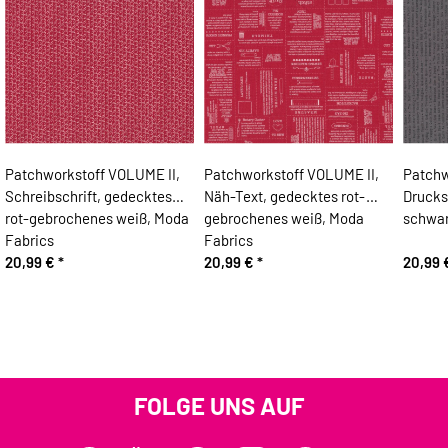
Patchworkstoff VOLUME II,
Patchworkstoff VOLUME II,
Patchw
Schreibschrift, gedecktes
Näh-Text, gedecktes rot-
Drucks
rot-gebrochenes weiß, Moda
gebrochenes weiß, Moda
schwar
Fabrics
Fabrics
20,99 €
*
20,99 €
*
20,99
FOLGE UNS AUF