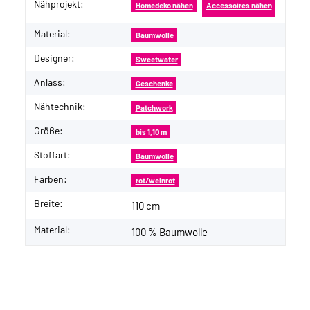
Nähprojekt:
Produkteigenschaft
Wert
Homedeko nähen
Accessoires nähen
Material:
Baumwolle
Designer:
Sweetwater
Anlass:
Geschenke
Nähtechnik:
Patchwork
Größe:
bis 1,10 m
Stoffart:
Baumwolle
Farben:
rot/weinrot
Breite:
110 cm
Material:
100 % Baumwolle