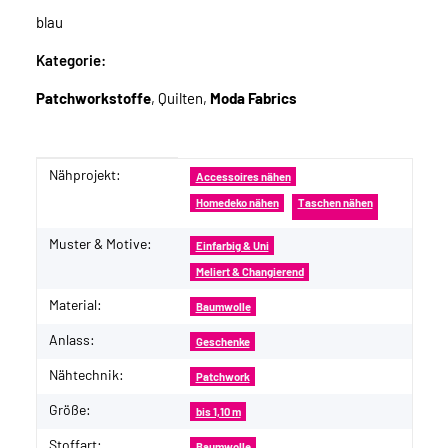
blau
Kategorie:
Patchworkstoffe
, Quilten,
Moda Fabrics
Nähprojekt:
Produkteigenschaft
Wert
Accessoires nähen
Homedeko nähen
Taschen nähen
Muster & Motive:
Einfarbig & Uni
Meliert & Changierend
Material:
Baumwolle
Anlass:
Geschenke
Nähtechnik:
Patchwork
Größe:
bis 1,10 m
Stoffart:
Baumwolle