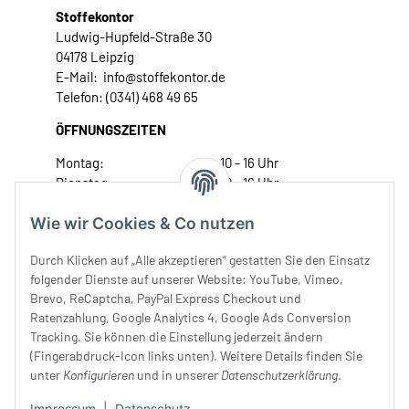
Stoffekontor
Ludwig-Hupfeld-Straße 30
04178 Leipzig
E-Mail: info@stoffekontor.de
Telefon: (0341) 468 49 65
ÖFFNUNGSZEITEN
Montag:
10 - 16 Uhr
Dienstag:
10 - 16 Uhr
Mittwoch:
10 - 18 Uhr
Wie wir Cookies & Co nutzen
Donnerstag:
10 - 18 Uhr
Freitag:
10 - 18 Uhr
Durch Klicken auf „Alle akzeptieren“ gestatten Sie den Einsatz
Samstag:
10 - 14 Uhr
folgender Dienste auf unserer Website: YouTube, Vimeo,
Unser Service
Brevo, ReCaptcha, PayPal Express Checkout und
Ratenzahlung, Google Analytics 4, Google Ads Conversion
Tracking. Sie können die Einstellung jederzeit ändern
Rechtliches
(Fingerabdruck-Icon links unten). Weitere Details finden Sie
unter
Konfigurieren
und in unserer
Datenschutzerklärung
.
Impressum
|
Datenschutz