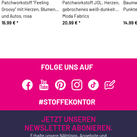
Patchworkstoff "Feeling
Patchworkstoff JOL, Herzen,
Baumwo
Groovy" mit Herzen, Blumen
gebrochenes weiß-dunkelrot,
Punkte
und Autos, rosa
Moda Fabrics
16,99 €
*
20,99 €
*
14,99 
FOLGE UNS AUF
#STOFFEKONTOR
JETZT UNSEREN
NEWSLETTER ABONIEREN.
Erhalte unsere Nähtipps, Angebote und