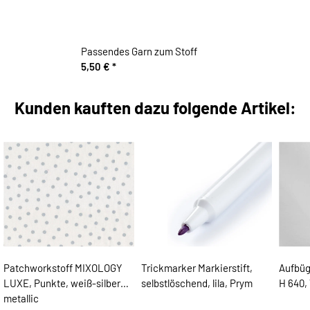
Passendes Garn zum Stoff
5,50 €
*
Kunden kauften dazu folgende Artikel:
Patchworkstoff MIXOLOGY
Trickmarker Markierstift,
Aufbüg
LUXE, Punkte, weiß-silber
selbstlöschend, lila, Prym
H 640, 
metallic