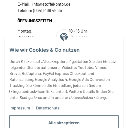
E-Mail: info@stoffekontor.de
Telefon: (0341) 468 49 65
ÖFFNUNGSZEITEN
Montag:
10 - 16 Uhr
Dienstag:
10 - 16 Uhr
Mittwoch:
10 - 18 Uhr
Wie wir Cookies & Co nutzen
Donnerstag:
10 - 18 Uhr
Freitag:
10 - 18 Uhr
Durch Klicken auf „Alle akzeptieren“ gestatten Sie den Einsatz
Samstag:
10 - 14 Uhr
folgender Dienste auf unserer Website: YouTube, Vimeo,
Unser Service
Brevo, ReCaptcha, PayPal Express Checkout und
Ratenzahlung, Google Analytics 4, Google Ads Conversion
Tracking. Sie können die Einstellung jederzeit ändern
Rechtliches
(Fingerabdruck-Icon links unten). Weitere Details finden Sie
unter
Konfigurieren
und in unserer
Datenschutzerklärung
.
Impressum
|
Datenschutz
Alle akzeptieren