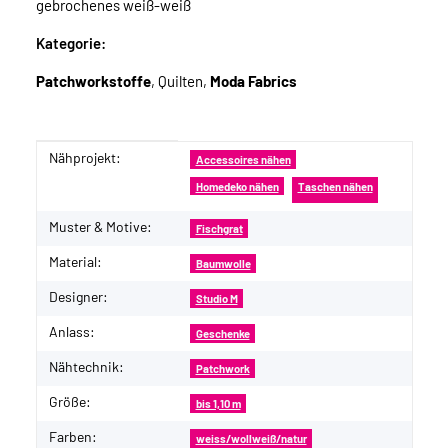
gebrochenes weiß-weiß
Kategorie:
Patchworkstoffe
, Quilten,
Moda Fabrics
Nähprojekt:
Produkteigenschaft
Wert
Accessoires nähen
Homedeko nähen
Taschen nähen
Muster & Motive:
Fischgrat
Material:
Baumwolle
Designer:
Studio M
Anlass:
Geschenke
Nähtechnik:
Patchwork
Größe:
bis 1,10 m
Farben:
weiss/wollweiß/natur