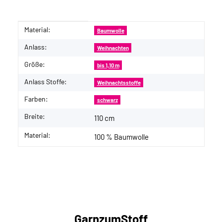
Material:
Produkteigenschaft
Wert
Baumwolle
Anlass:
Weihnachten
Größe:
bis 1,10 m
Anlass Stoffe:
Weihnachtsstoffe
Farben:
schwarz
Breite:
110 cm
Material:
100 % Baumwolle
GarnzumStoff