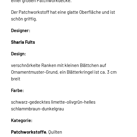
einer großen Patchworkdecke.
Der Patchworkstoff hat eine glatte Oberfläche und ist
schön griffig.
Designer:
Sharla Fults
Design:
verschnörkelte Ranken mit kleinen Blättchen auf
Ornamentmuster-Grund, ein Blätterkringel ist ca. 3 cm
breit
Farbe:
schwarz-gedecktes limette-olivgrün-helles
schlammbraun-dunkelgrau
Kategorie:
Patchworkstoffe
, Quilten