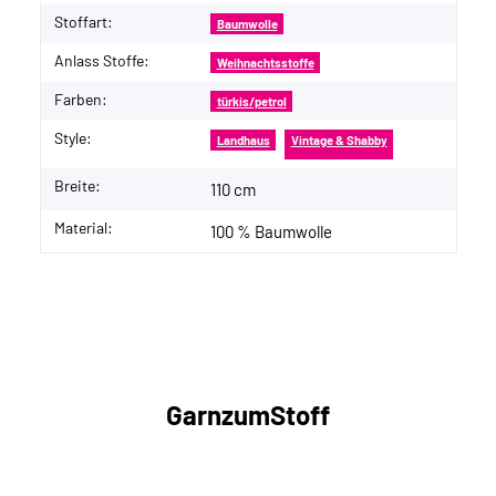
Stoffart:
Baumwolle
Anlass Stoffe:
Weihnachtsstoffe
Farben:
türkis/petrol
Style:
Landhaus
Vintage & Shabby
Breite:
110 cm
Material:
100 % Baumwolle
GarnzumStoff