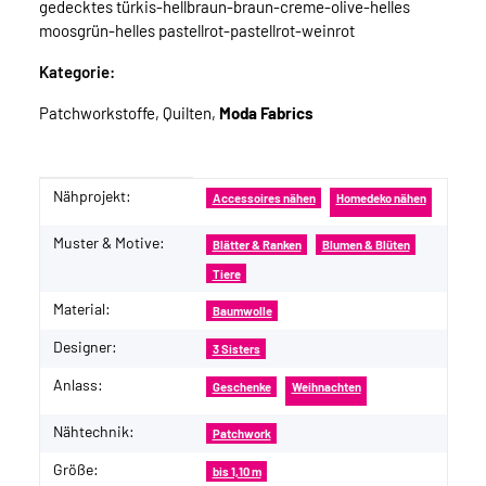
gedecktes türkis-hellbraun-braun-creme-olive-helles
moosgrün-helles pastellrot-pastellrot-weinrot
Kategorie:
Patchworkstoffe, Quilten,
Moda Fabrics
Nähprojekt:
Produkteigenschaft
Wert
Accessoires nähen
Homedeko nähen
Muster & Motive:
Blätter & Ranken
Blumen & Blüten
Tiere
Material:
Baumwolle
Designer:
3 Sisters
Anlass:
Geschenke
Weihnachten
Nähtechnik:
Patchwork
Größe:
bis 1,10 m