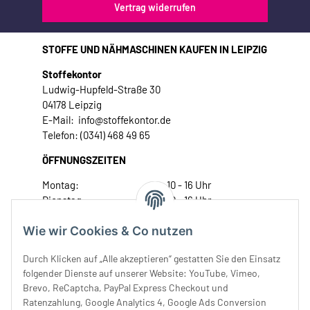
Vertrag widerrufen
STOFFE UND NÄHMASCHINEN KAUFEN IN LEIPZIG
Stoffekontor
Ludwig-Hupfeld-Straße 30
04178 Leipzig
E-Mail: info@stoffekontor.de
Telefon: (0341) 468 49 65
ÖFFNUNGSZEITEN
Montag:
10 - 16 Uhr
Dienstag:
10 - 16 Uhr
Mittwoch:
10 - 18 Uhr
Wie wir Cookies & Co nutzen
Donnerstag:
10 - 18 Uhr
Freitag:
10 - 18 Uhr
Durch Klicken auf „Alle akzeptieren“ gestatten Sie den Einsatz
Samstag:
10 - 14 Uhr
folgender Dienste auf unserer Website: YouTube, Vimeo,
Unser Service
Brevo, ReCaptcha, PayPal Express Checkout und
Ratenzahlung, Google Analytics 4, Google Ads Conversion