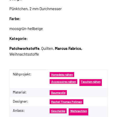
Pünktchen, 2 mm Durchmesser
Farbe:
moosgrün-hellbeige
Kategorie:
Patchworkstoffe
, Quilten,
Marcus Fabrics,
Weihnachtsstoffe
Nähprojekt:
Produkteigenschaft
Wert
Homedeko nähen
Accessoires nähen
Taschen nähen
Material:
Baumwolle
Designer:
Rachel Thomas Pellman
Anlass:
Geschenke
Weihnachten