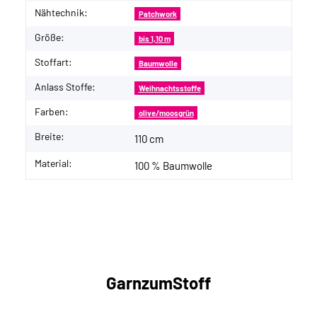
Nähtechnik:
Patchwork
Größe:
bis 1,10 m
Stoffart:
Baumwolle
Anlass Stoffe:
Weihnachtsstoffe
Farben:
olive/moosgrün
Breite:
110 cm
Material:
100 % Baumwolle
GarnzumStoff