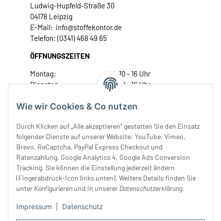
Ludwig-Hupfeld-Straße 30
04178 Leipzig
E-Mail: info@stoffekontor.de
Telefon: (0341) 468 49 65
ÖFFNUNGSZEITEN
Montag:
10 - 16 Uhr
Dienstag:
10 - 16 Uhr
Mittwoch:
10 - 18 Uhr
Wie wir Cookies & Co nutzen
Donnerstag:
10 - 18 Uhr
Freitag:
10 - 18 Uhr
Durch Klicken auf „Alle akzeptieren“ gestatten Sie den Einsatz
Samstag:
10 - 14 Uhr
folgender Dienste auf unserer Website: YouTube, Vimeo,
Unser Service
Brevo, ReCaptcha, PayPal Express Checkout und
Ratenzahlung, Google Analytics 4, Google Ads Conversion
Tracking. Sie können die Einstellung jederzeit ändern
Rechtliches
(Fingerabdruck-Icon links unten). Weitere Details finden Sie
unter
Konfigurieren
und in unserer
Datenschutzerklärung
.
Impressum
|
Datenschutz