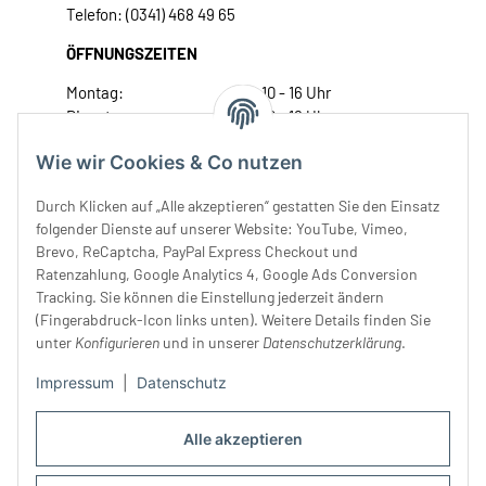
Telefon: (0341) 468 49 65
ÖFFNUNGSZEITEN
Montag:
10 - 16 Uhr
Dienstag:
10 - 16 Uhr
Mittwoch:
10 - 18 Uhr
Wie wir Cookies & Co nutzen
Donnerstag:
10 - 18 Uhr
Freitag:
10 - 18 Uhr
Durch Klicken auf „Alle akzeptieren“ gestatten Sie den Einsatz
Samstag:
10 - 14 Uhr
folgender Dienste auf unserer Website: YouTube, Vimeo,
Brevo, ReCaptcha, PayPal Express Checkout und
Unser Service
Ratenzahlung, Google Analytics 4, Google Ads Conversion
Tracking. Sie können die Einstellung jederzeit ändern
Rechtliches
(Fingerabdruck-Icon links unten). Weitere Details finden Sie
unter
Konfigurieren
und in unserer
Datenschutzerklärung
.
Impressum
|
Datenschutz
Alle akzeptieren