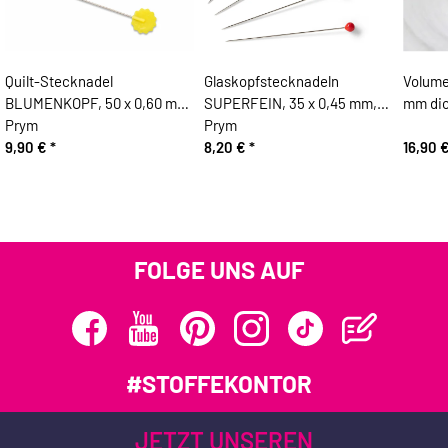
Quilt-Stecknadel
Glaskopfstecknadeln
Volumen
BLUMENKOPF, 50 x 0,60 mm,
SUPERFEIN, 35 x 0,45 mm,
mm di
Prym
Prym
9,90 €
*
8,20 €
*
16,90 
FOLGE UNS AUF
#STOFFEKONTOR
JETZT UNSEREN