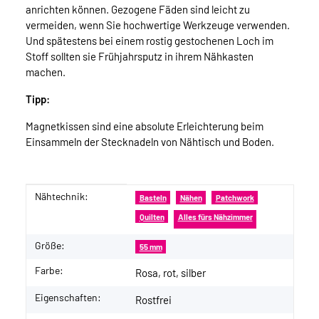
anrichten können. Gezogene Fäden sind leicht zu
vermeiden, wenn Sie hochwertige Werkzeuge verwenden.
Und spätestens bei einem rostig gestochenen Loch im
Stoff sollten sie Frühjahrsputz in ihrem Nähkasten
machen.
Tipp:
Magnetkissen sind eine absolute Erleichterung beim
Einsammeln der Stecknadeln von Nähtisch und Boden.
Nähtechnik:
Produkteigenschaft
Wert
Basteln
Nähen
Patchwork
Quilten
Alles fürs Nähzimmer
Größe:
55 mm
Farbe:
Rosa, rot, silber
Eigenschaften:
Rostfrei