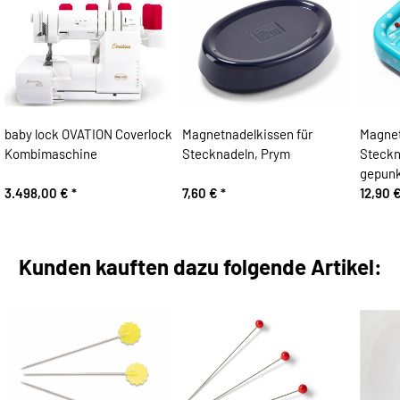
baby lock OVATION Coverlock
Magnetnadelkissen für
Magnet
Kombimaschine
Stecknadeln, Prym
Steckn
gepunk
3.498,00 €
*
7,60 €
*
12,90 
Kunden kauften dazu folgende Artikel: