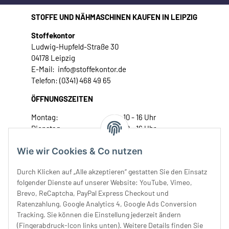
STOFFE UND NÄHMASCHINEN KAUFEN IN LEIPZIG
Stoffekontor
Ludwig-Hupfeld-Straße 30
04178 Leipzig
E-Mail: info@stoffekontor.de
Telefon: (0341) 468 49 65
ÖFFNUNGSZEITEN
Montag:
10 - 16 Uhr
Dienstag:
10 - 16 Uhr
Mittwoch:
10 - 18 Uhr
Wie wir Cookies & Co nutzen
Donnerstag:
10 - 18 Uhr
Freitag:
10 - 18 Uhr
Durch Klicken auf „Alle akzeptieren“ gestatten Sie den Einsatz
Samstag:
10 - 14 Uhr
folgender Dienste auf unserer Website: YouTube, Vimeo,
Unser Service
Brevo, ReCaptcha, PayPal Express Checkout und
Ratenzahlung, Google Analytics 4, Google Ads Conversion
Tracking. Sie können die Einstellung jederzeit ändern
Rechtliches
(Fingerabdruck-Icon links unten). Weitere Details finden Sie