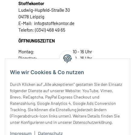
Stoffekontor
Ludwig-Hupfeld-Straße 30
04178 Leipzig
E-Mail: info@stoffekontor.de
Telefon: (0341) 468 49 65
ÖFFNUNGSZEITEN
Montag:
10 - 16 Uhr
Dienstag:
10 - 16 Uhr
Mittwoch:
10 - 18 Uhr
Donnerstag:
10 - 18 Uhr
Wie wir Cookies & Co nutzen
Freitag:
10 - 18 Uhr
Durch Klicken auf „Alle akzeptieren“ gestatten Sie den Einsatz
Samstag:
10 - 14 Uhr
folgender Dienste auf unserer Website: YouTube, Vimeo,
Unser Service
Brevo, ReCaptcha, PayPal Express Checkout und
Ratenzahlung, Google Analytics 4, Google Ads Conversion
Tracking. Sie können die Einstellung jederzeit ändern
Rechtliches
(Fingerabdruck-Icon links unten). Weitere Details finden Sie
unter
Konfigurieren
und in unserer
Datenschutzerklärung
.
Impressum
|
Datenschutz