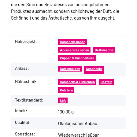
die den Sinn und Reiz dieses von uns angebotenen
Produktes ausmacht, sondern schlichtweg der Duft, die
Schönheit und das Ästhetische, das von ihm ausgeht.
Nähprojekt:
Produkteigenschaft
Wert
Homedeko nähen
Accessoires nähen
Bettwäsche
Puppen & Kuscheltiere
Anlass:
Gartensaison
Geschenke
Nähtechnik:
Homedeko & Einrichten
Basteln
Polstern
Textilstandard:
kbA
Inhalt:
100,00 g
Qualität:
Ökologischer Anbau
Sonstiges:
Wiederverschließbar