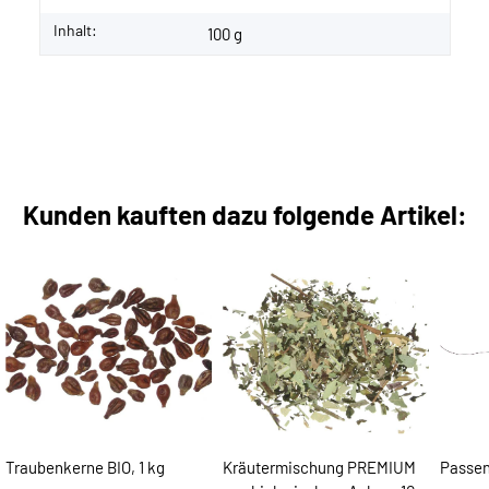
Inhalt:
100 g
Kunden kauften dazu folgende Artikel:
Traubenkerne BIO, 1 kg
Kräutermischung PREMIUM
Passen