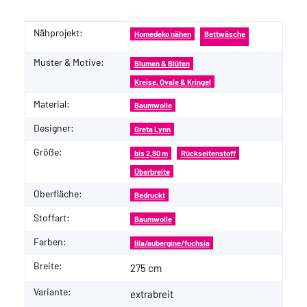
Nähprojekt:
Produkteigenschaft
Wert
Homedeko nähen
Bettwäsche
Muster & Motive:
Blumen & Blüten
Kreise, Ovale & Kringel
Material:
Baumwolle
Designer:
Greta Lynn
Größe:
bis 2,80 m
Rückseitenstoff
Überbreite
Oberfläche:
Bedruckt
Stoffart:
Baumwolle
Farben:
lila/aubergine/fuchsia
Breite:
275 cm
Variante:
extrabreit