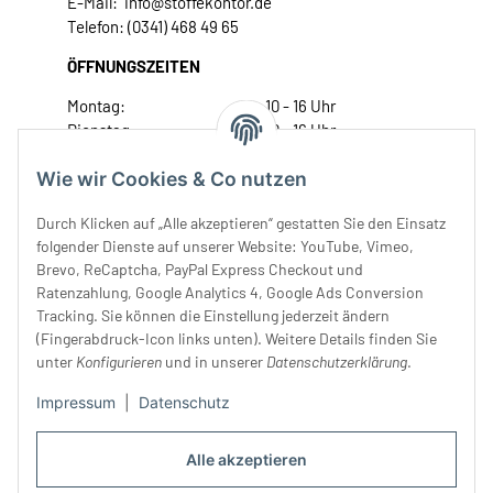
E-Mail: info@stoffekontor.de
Telefon: (0341) 468 49 65
ÖFFNUNGSZEITEN
Montag:
10 - 16 Uhr
Dienstag:
10 - 16 Uhr
Mittwoch:
10 - 18 Uhr
Wie wir Cookies & Co nutzen
Donnerstag:
10 - 18 Uhr
Freitag:
10 - 18 Uhr
Durch Klicken auf „Alle akzeptieren“ gestatten Sie den Einsatz
Samstag:
10 - 14 Uhr
folgender Dienste auf unserer Website: YouTube, Vimeo,
Unser Service
Brevo, ReCaptcha, PayPal Express Checkout und
Ratenzahlung, Google Analytics 4, Google Ads Conversion
Tracking. Sie können die Einstellung jederzeit ändern
Rechtliches
(Fingerabdruck-Icon links unten). Weitere Details finden Sie
unter
Konfigurieren
und in unserer
Datenschutzerklärung
.
Impressum
|
Datenschutz
Alle akzeptieren