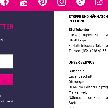
STOFFE UND NÄHMASCH
IN LEIPZIG
TTER
Stoffekontor
Ludwig-Hupfeld-Straße 
nd
04178 Leipzig
E-Mail: info@stoffekonto
Telefon: (0341) 468 49 65
UNSER SERVICE
Gutschein
Ladengeschäft
Öffnungszeiten
BERNINA Partner Leipzig
Markenwelt
t
Nähmaschinen-Reparatu
sortiment
Stoffproben
Jobs