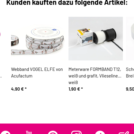
Kunden kauften dazu folgende Artikel:
Webband VOGEL ELFE von
Meterware FORMBAND T12,
Sch
Acufactum
weiß und grafit, Vlieseline
Brei
weiß
4,90 €
*
1,90 €
*
9,5