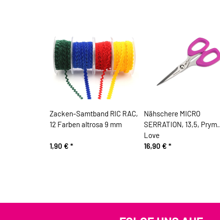
Zacken-Samtband RIC RAC,
Nähschere MICRO
12 Farben altrosa 9 mm
SERRATION, 13,5, Prym
Love
1,90 €
*
16,90 €
*