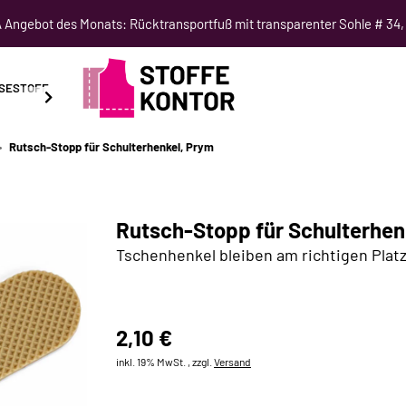
Angebot des Monats: Rücktransportfuß mit transparenter Sohle # 34,
SESTOFF
SCHNITTMUSTER
NÄHKURSE
SALE
Rutsch-Stopp für Schulterhenkel, Prym
Rutsch-Stopp für Schulterhen
Tschenhenkel bleiben am richtigen Plat
2,10 €
inkl. 19% MwSt. , zzgl.
Versand