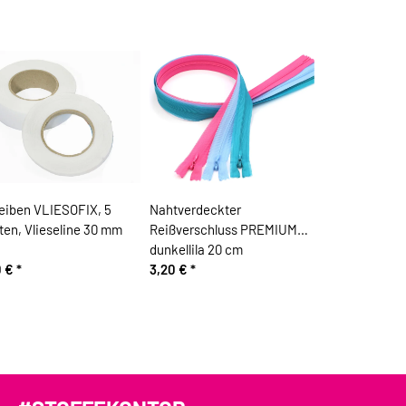
eiben VLIESOFIX, 5
Nahtverdeckter
ten, Vlieseline 30 mm
Reißverschluss PREMIUM
dunkellila 20 cm
0 €
*
3,20 €
*