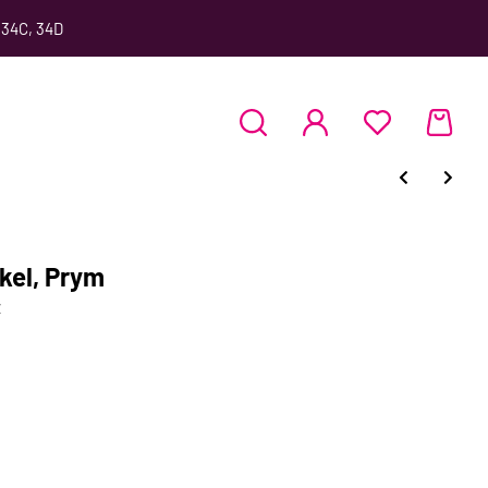
 34C, 34D
kel, Prym
z