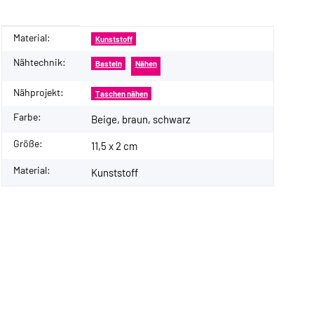
Material:
Produkteigenschaft
Wert
Kunststoff
Nähtechnik:
Basteln
Nähen
Nähprojekt:
Taschen nähen
Farbe:
Beige, braun, schwarz
Größe:
11,5 x 2 cm
Material:
Kunststoff