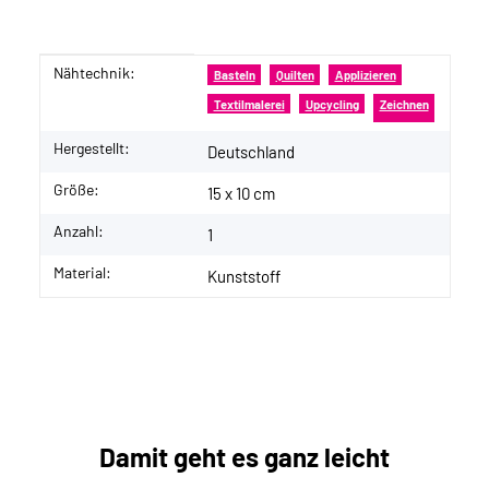
Nähtechnik:
Produkteigenschaft
Wert
Basteln
Quilten
Applizieren
Textilmalerei
Upcycling
Zeichnen
Hergestellt:
Deutschland
Größe:
15 x 10 cm
Anzahl:
1
Material:
Kunststoff
Damit geht es ganz leicht