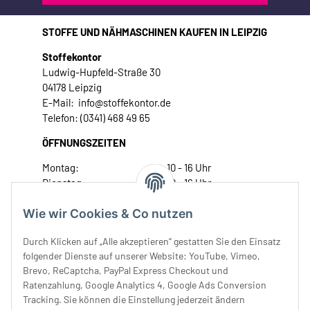
STOFFE UND NÄHMASCHINEN KAUFEN IN LEIPZIG
Stoffekontor
Ludwig-Hupfeld-Straße 30
04178 Leipzig
E-Mail: info@stoffekontor.de
Telefon: (0341) 468 49 65
ÖFFNUNGSZEITEN
Montag:
10 - 16 Uhr
Dienstag:
10 - 16 Uhr
Mittwoch:
10 - 18 Uhr
Wie wir Cookies & Co nutzen
Donnerstag:
10 - 18 Uhr
Freitag:
10 - 18 Uhr
Durch Klicken auf „Alle akzeptieren“ gestatten Sie den Einsatz
Samstag:
10 - 14 Uhr
folgender Dienste auf unserer Website: YouTube, Vimeo,
Unser Service
Brevo, ReCaptcha, PayPal Express Checkout und
Ratenzahlung, Google Analytics 4, Google Ads Conversion
Tracking. Sie können die Einstellung jederzeit ändern
Rechtliches