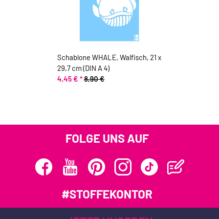
Schablone WHALE, Walfisch, 21 x
29,7 cm (DIN A 4)
4,45 €
*
8,90 €
FOLGE UNS AUF
#STOFFEKONTOR