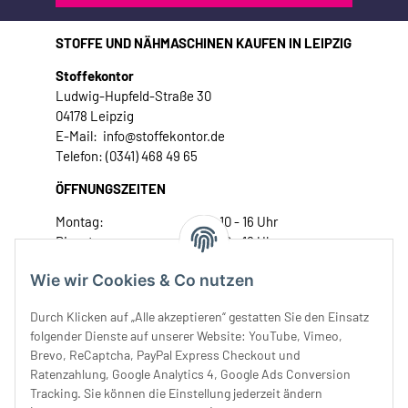
STOFFE UND NÄHMASCHINEN KAUFEN IN LEIPZIG
Stoffekontor
Ludwig-Hupfeld-Straße 30
04178 Leipzig
E-Mail: info@stoffekontor.de
Telefon: (0341) 468 49 65
ÖFFNUNGSZEITEN
Montag:
10 - 16 Uhr
Dienstag:
10 - 16 Uhr
Mittwoch:
10 - 18 Uhr
Wie wir Cookies & Co nutzen
Donnerstag:
10 - 18 Uhr
Freitag:
10 - 18 Uhr
Durch Klicken auf „Alle akzeptieren“ gestatten Sie den Einsatz
Samstag:
10 - 14 Uhr
folgender Dienste auf unserer Website: YouTube, Vimeo,
Brevo, ReCaptcha, PayPal Express Checkout und
Unser Service
Ratenzahlung, Google Analytics 4, Google Ads Conversion
Tracking. Sie können die Einstellung jederzeit ändern
Rechtliches