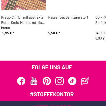
Krepp-Chiffon mit abstrakten
Passendes Garn zum Stoff
ODIF 4
Retro-Kreis-Muster, rot-lila-
Sprühk
braun
15,95 €
*
5,50 €
*
14,99 
6,00 € 
FOLGE UNS AUF
#STOFFEKONTOR