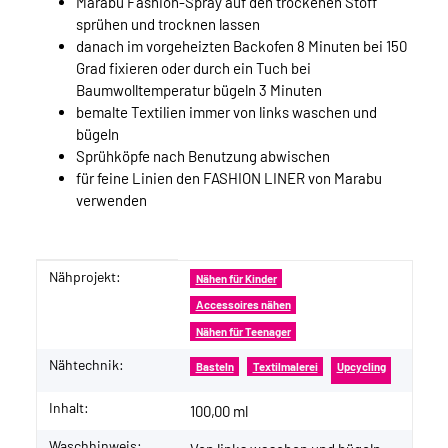
Marabu Fashion-Spray auf den trockenen Stoff
sprühen und trocknen lassen
danach im vorgeheizten Backofen 8 Minuten bei 150
Grad fixieren oder durch ein Tuch bei
Baumwolltemperatur bügeln 3 Minuten
bemalte Textilien immer von links waschen und
bügeln
Sprühköpfe nach Benutzung abwischen
für feine Linien den FASHION LINER von Marabu
verwenden
Nähprojekt:
Produkteigenschaft
Wert
Nähen für Kinder
Accessoires nähen
Nähen für Teenager
Nähtechnik:
Basteln
Textilmalerei
Upcycling
Inhalt:
100,00 ml
Waschhinweis: