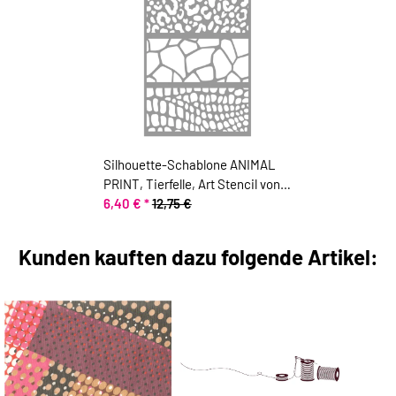
Silhouette-Schablone ANIMAL
PRINT, Tierfelle, Art Stencil von
Marabu
6,40 €
*
12,75 €
Kunden kauften dazu folgende Artikel: