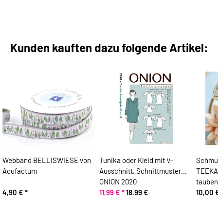
Kunden kauften dazu folgende Artikel:
Webband BELLISWIESE von
Tunika oder Kleid mit V-
Schmu
Acufactum
Ausschnitt, Schnittmuster
TEEKAN
ONION 2020
tauben
4,90 €
*
11,99 €
*
18,99 €
10,00 