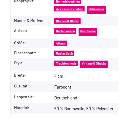
Nähprojekt:
Produkteigenschaft
Wert
Homedeko nähen
Accessoires nähen
Nähzimmer
Muster & Motive:
Blumen & Blüten
Anlass:
Gartensaison
Geschenke
Größe:
40 mm
Eigenschaft:
Unelastisch
Style:
Trachtenmode
Vintage & Shabby
Breite:
4 cm
Qualität:
Farbecht
Hergestellt:
Deutschland
Material:
50 % Baumwolle, 50 % Polyester