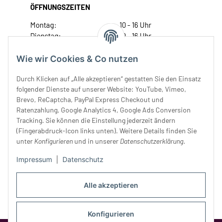
ÖFFNUNGSZEITEN
Montag:
10 - 16 Uhr
Dienstag:
10 - 16 Uhr
Mittwoch:
10 - 18 Uhr
Donnerstag:
10 - 18 Uhr
Wie wir Cookies & Co nutzen
Freitag:
10 - 18 Uhr
Durch Klicken auf „Alle akzeptieren“ gestatten Sie den Einsatz
Samstag:
10 - 14 Uhr
folgender Dienste auf unserer Website: YouTube, Vimeo,
Unser Service
Brevo, ReCaptcha, PayPal Express Checkout und
Ratenzahlung, Google Analytics 4, Google Ads Conversion
Tracking. Sie können die Einstellung jederzeit ändern
Rechtliches
(Fingerabdruck-Icon links unten). Weitere Details finden Sie
unter
Konfigurieren
und in unserer
Datenschutzerklärung
.
Impressum
|
Datenschutz
Alle akzeptieren
Konfigurieren