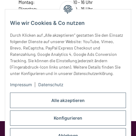
Montag:
10 - 16 Uhr
Dienstag:
10 - 16 Uhr
Mittwoch:
10 - 18 Uhr
Donnerstag:
10 - 18 Uhr
Wie wir Cookies & Co nutzen
Freitag:
10 - 18 Uhr
Durch Klicken auf „Alle akzeptieren“ gestatten Sie den Einsatz
Samstag:
10 - 14 Uhr
folgender Dienste auf unserer Website: YouTube, Vimeo,
Unser Service
Brevo, ReCaptcha, PayPal Express Checkout und
Ratenzahlung, Google Analytics 4, Google Ads Conversion
Tracking. Sie können die Einstellung jederzeit ändern
Rechtliches
(Fingerabdruck-Icon links unten). Weitere Details finden Sie
unter
Konfigurieren
und in unserer
Datenschutzerklärung
.
Impressum
|
Datenschutz
Alle akzeptieren
Konfigurieren
Google Analytics deaktivieren
Status:
Opt-Out-Cookie ist nicht gesetzt
Ablehnen