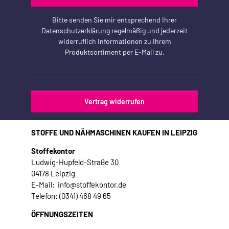
Bitte senden Sie mir entsprechend Ihrer
Datenschutzerklärung
regelmäßig und jederzeit
widerruflich Informationen zu Ihrem
Produktsortiment per E-Mail zu.
Vertrag widerrufen
STOFFE UND NÄHMASCHINEN KAUFEN IN LEIPZIG
Stoffekontor
Ludwig-Hupfeld-Straße 30
04178 Leipzig
E-Mail: info@stoffekontor.de
Telefon: (0341) 468 49 65
ÖFFNUNGSZEITEN