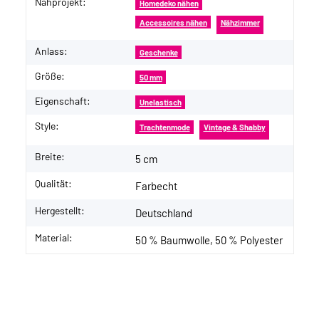
Nähprojekt:
Produkteigenschaft
Wert
Homedeko nähen
Accessoires nähen
Nähzimmer
Anlass:
Geschenke
Größe:
50 mm
Eigenschaft:
Unelastisch
Style:
Trachtenmode
Vintage & Shabby
Breite:
5 cm
Qualität:
Farbecht
Hergestellt:
Deutschland
Material:
50 % Baumwolle, 50 % Polyester