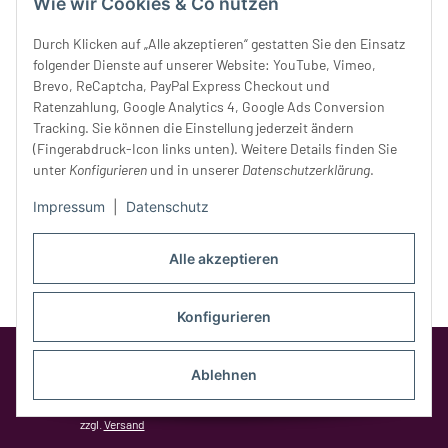
Donnerstag:
10 - 18 Uhr
Wie wir Cookies & Co nutzen
Freitag:
10 - 18 Uhr
Durch Klicken auf „Alle akzeptieren“ gestatten Sie den Einsatz
Samstag:
10 - 14 Uhr
folgender Dienste auf unserer Website: YouTube, Vimeo,
Unser Service
Brevo, ReCaptcha, PayPal Express Checkout und
Ratenzahlung, Google Analytics 4, Google Ads Conversion
Tracking. Sie können die Einstellung jederzeit ändern
Rechtliches
(Fingerabdruck-Icon links unten). Weitere Details finden Sie
unter
Konfigurieren
und in unserer
Datenschutzerklärung
.
Impressum
|
Datenschutz
Alle akzeptieren
Konfigurieren
Google Analytics deaktivieren
Status:
Opt-Out-Cookie ist nicht gesetzt
Ablehnen
(Tracking aktiv)
* Alle Preise inkl. gesetzlicher MwSt.,
zzgl.
Versand