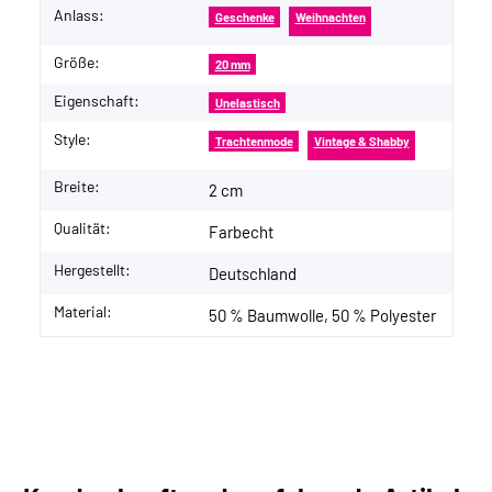
Anlass:
Geschenke
Weihnachten
Größe:
20 mm
Eigenschaft:
Unelastisch
Style:
Trachtenmode
Vintage & Shabby
Breite:
2 cm
Qualität:
Farbecht
Hergestellt:
Deutschland
Material:
50 % Baumwolle, 50 % Polyester