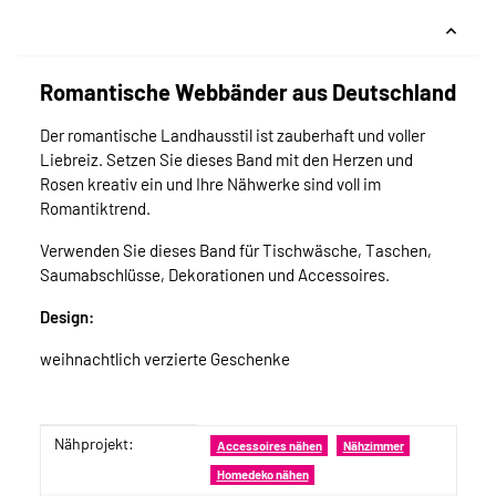
Romantische Webbänder aus Deutschland
Der romantische Landhausstil ist zauberhaft und voller
Liebreiz. Setzen Sie dieses Band mit den Herzen und
Rosen kreativ ein und Ihre Nähwerke sind voll im
Romantiktrend.
Verwenden Sie dieses Band für Tischwäsche, Taschen,
Saumabschlüsse, Dekorationen und Accessoires.
Design:
weihnachtlich verzierte Geschenke
Nähprojekt:
Produkteigenschaft
Wert
Accessoires nähen
Nähzimmer
Homedeko nähen