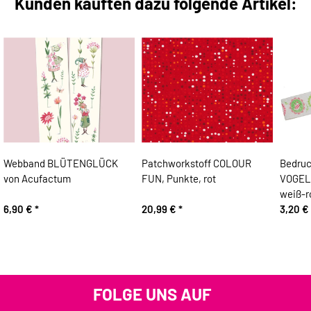
Kunden kauften dazu folgende Artikel:
Webband BLÜTENGLÜCK
Patchworkstoff COLOUR
Bedruc
von Acufactum
FUN, Punkte, rot
VOGELK
weiß-r
6,90 €
*
20,99 €
*
3,20 €
FOLGE UNS AUF