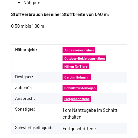
Nähgarn
Stoffverbrauch bei einer Stoffbreite von 1,40 m:
0,50 m bis 1,00 m
Nähprojekt:
Produkteigenschaft
Wert
Accessoires nähen
Outdoor-Bekleidung nähen
Nähen für Tiere
Designer:
Carolin Hofmann
Zubehör:
Schnittmusterbogen
Anspruch:
Fortgeschrittene
Sonstiges:
1 cm Nahtzugabe im Schnitt
enthalten
Schwierigkeitsgrad:
Fortgeschrittene