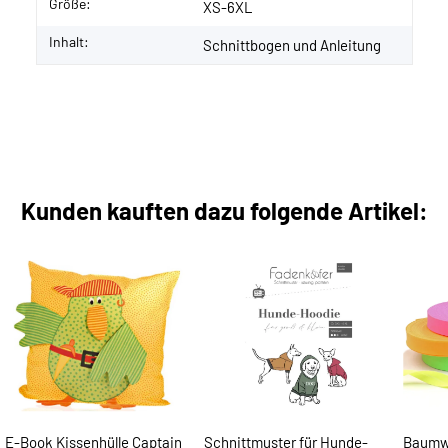
Größe:
XS-6XL
Inhalt:
Schnittbogen und Anleitung
Kunden kauften dazu folgende Artikel:
E-Book Kissenhülle Captain
Schnittmuster für Hunde-
Baumw