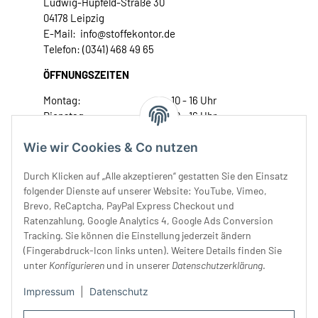
Ludwig-Hupfeld-Straße 30
04178 Leipzig
E-Mail: info@stoffekontor.de
Telefon: (0341) 468 49 65
ÖFFNUNGSZEITEN
Montag:
10 - 16 Uhr
Dienstag:
10 - 16 Uhr
Mittwoch:
10 - 18 Uhr
Wie wir Cookies & Co nutzen
Donnerstag:
10 - 18 Uhr
Freitag:
10 - 18 Uhr
Durch Klicken auf „Alle akzeptieren“ gestatten Sie den Einsatz
Samstag:
10 - 14 Uhr
folgender Dienste auf unserer Website: YouTube, Vimeo,
Unser Service
Brevo, ReCaptcha, PayPal Express Checkout und
Ratenzahlung, Google Analytics 4, Google Ads Conversion
Tracking. Sie können die Einstellung jederzeit ändern
Rechtliches
(Fingerabdruck-Icon links unten). Weitere Details finden Sie
unter
Konfigurieren
und in unserer
Datenschutzerklärung
.
Impressum
|
Datenschutz