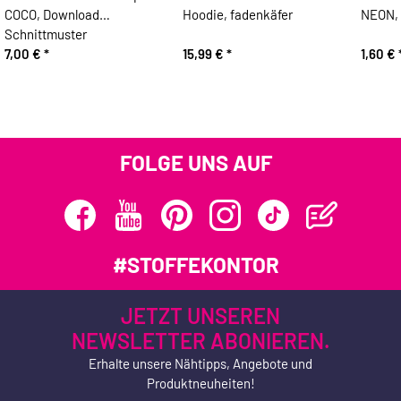
COCO, Download
Hoodie, fadenkäfer
NEON, 
Schnittmuster
7,00 €
*
15,99 €
*
1,60 €
FOLGE UNS AUF
#STOFFEKONTOR
JETZT UNSEREN
NEWSLETTER ABONIEREN.
Erhalte unsere Nähtipps, Angebote und
Produktneuheiten!