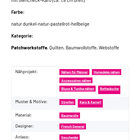
mit Glencheck-Karo (ca. 1,8 cm breit)
Farbe:
natur dunkel-natur-pastellrot-hellbeige
Kategorie:
Patchworkstoffe
, Quilten, Baumwollstoffe, Webstoffe
Nähprojekt:
Produkteigenschaft
Wert
Nähen für Männer
Homedeko nähen
Accessoires nähen
Bluse & Tunika nähen
Bettwäsche
Muster & Motive:
Streifen
Karo & Kariert
Material:
Baumwolle
Designer:
French General
Anlass:
Geschenke