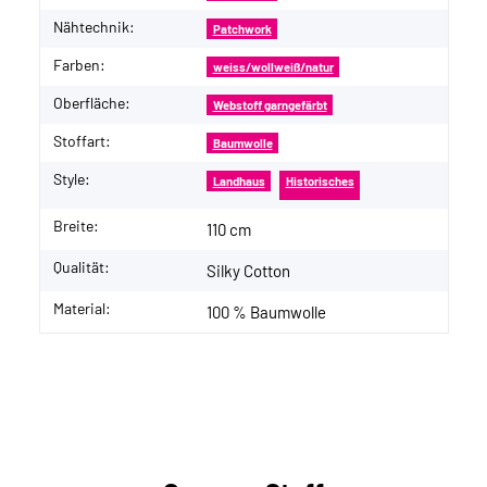
Nähtechnik:
Patchwork
Farben:
weiss/wollweiß/natur
Oberfläche:
Webstoff garngefärbt
Stoffart:
Baumwolle
Style:
Landhaus
Historisches
Breite:
110 cm
Qualität:
Silky Cotton
Material:
100 % Baumwolle