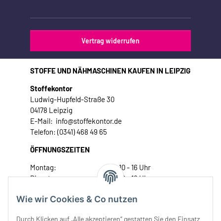
Vertrag widerrufen
STOFFE UND NÄHMASCHINEN KAUFEN IN LEIPZIG
Stoffekontor
Ludwig-Hupfeld-Straße 30
04178 Leipzig
E-Mail: info@stoffekontor.de
Telefon: (0341) 468 49 65
ÖFFNUNGSZEITEN
Montag:
10 - 16 Uhr
Dienstag:
10 - 16 Uhr
Mittwoch:
10 - 18 Uhr
Wie wir Cookies & Co nutzen
Donnerstag:
10 - 18 Uhr
Freitag:
10 - 18 Uhr
Durch Klicken auf „Alle akzeptieren“ gestatten Sie den Einsatz