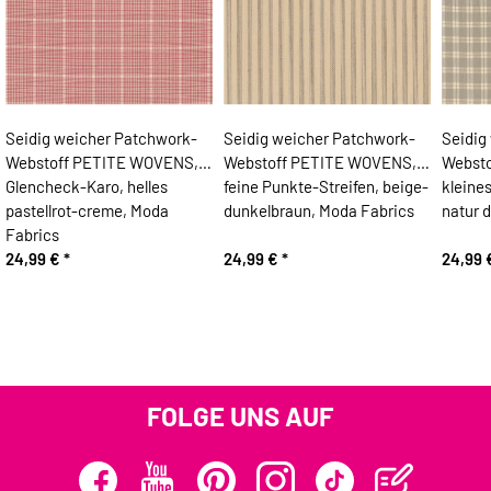
Seidig weicher Patchwork-
Seidig weicher Patchwork-
Seidig
Webstoff PETITE WOVENS,
Webstoff PETITE WOVENS,
Webst
Glencheck-Karo, helles
feine Punkte-Streifen, beige-
kleine
pastellrot-creme, Moda
dunkelbraun, Moda Fabrics
natur 
Fabrics
24,99 €
*
24,99 €
*
24,99
FOLGE UNS AUF