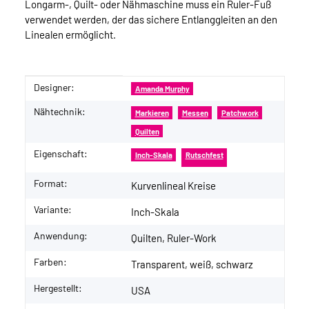
Longarm-, Quilt- oder Nähmaschine muss ein Ruler-Fuß
verwendet werden, der das sichere Entlanggleiten an den
Linealen ermöglicht.
Designer:
Produkteigenschaft
Wert
Amanda Murphy
Nähtechnik:
Markieren
Messen
Patchwork
Quilten
Eigenschaft:
Inch-Skala
Rutschfest
Format:
Kurvenlineal Kreise
Variante:
Inch-Skala
Anwendung:
Quilten, Ruler-Work
Farben:
Transparent, weiß, schwarz
Hergestellt:
USA