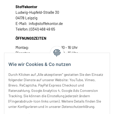
Stoffekontor
Ludwig-Hupfeld-Straße 30
04178 Leipzig
E-Mail: info@stoffekontor.de
Telefon: (0341) 468 49 65
ÖFFNUNGSZEITEN
Montag:
10 - 16 Uhr
Dienstag:
10 - 16 Uhr
Mittwoch:
10 - 18 Uhr
Wie wir Cookies & Co nutzen
Donnerstag:
10 - 18 Uhr
Freitag:
10 - 18 Uhr
Durch Klicken auf „Alle akzeptieren“ gestatten Sie den Einsatz
Samstag:
10 - 14 Uhr
folgender Dienste auf unserer Website: YouTube, Vimeo,
Unser Service
Brevo, ReCaptcha, PayPal Express Checkout und
Ratenzahlung, Google Analytics 4, Google Ads Conversion
Tracking. Sie können die Einstellung jederzeit ändern
Rechtliches
(Fingerabdruck-Icon links unten). Weitere Details finden Sie
unter
Konfigurieren
und in unserer
Datenschutzerklärung
.