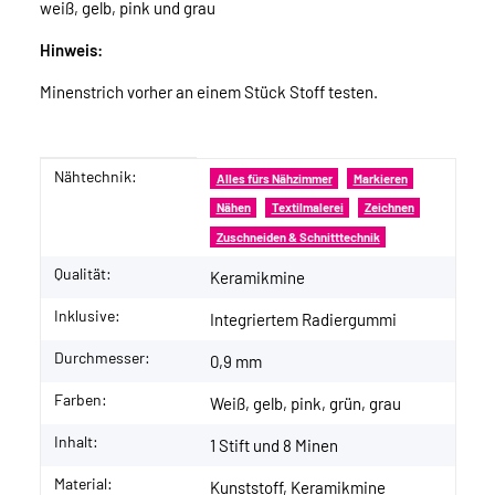
weiß, gelb, pink und grau
Hinweis:
Minenstrich vorher an einem Stück Stoff testen.
Nähtechnik:
Produkteigenschaft
Wert
Alles fürs Nähzimmer
Markieren
Nähen
Textilmalerei
Zeichnen
Zuschneiden & Schnitttechnik
Qualität:
Keramikmine
Inklusive:
Integriertem Radiergummi
Durchmesser:
0,9 mm
Farben:
Weiß, gelb, pink, grün, grau
Inhalt:
1 Stift und 8 Minen
Material:
Kunststoff, Keramikmine