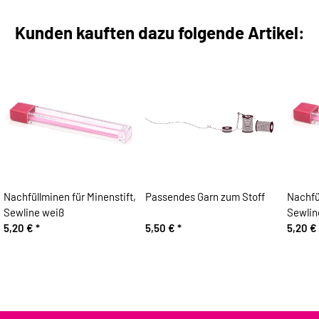
Kunden kauften dazu folgende Artikel:
Nachfüllminen für Minenstift,
Passendes Garn zum Stoff
Nachfül
Sewline weiß
Sewlin
5,20 €
*
5,50 €
*
5,20 €