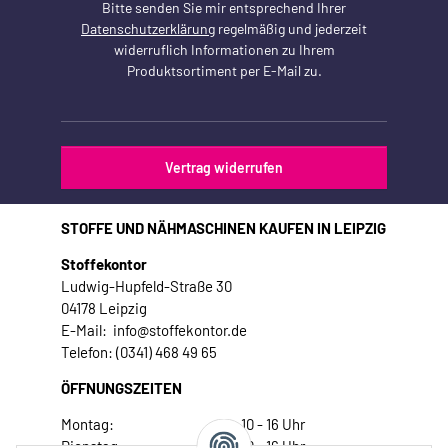
Bitte senden Sie mir entsprechend Ihrer
Datenschutzerklärung
regelmäßig und jederzeit
widerruflich Informationen zu Ihrem
Produktsortiment per E-Mail zu.
Vertrag widerrufen
STOFFE UND NÄHMASCHINEN KAUFEN IN LEIPZIG
Stoffekontor
Ludwig-Hupfeld-Straße 30
04178 Leipzig
E-Mail: info@stoffekontor.de
Telefon: (0341) 468 49 65
ÖFFNUNGSZEITEN
Montag:
10 - 16 Uhr
Dienstag:
10 - 16 Uhr