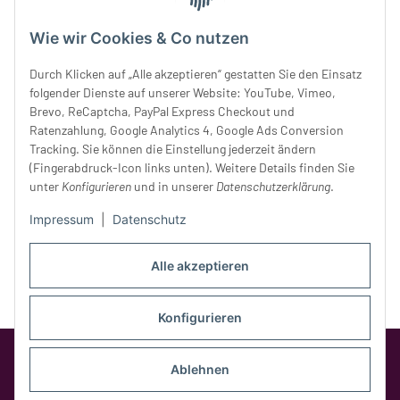
Mittwoch:
10 - 18 Uhr
Wie wir Cookies & Co nutzen
Donnerstag:
10 - 18 Uhr
Freitag:
10 - 18 Uhr
Durch Klicken auf „Alle akzeptieren“ gestatten Sie den Einsatz
Samstag:
10 - 14 Uhr
folgender Dienste auf unserer Website: YouTube, Vimeo,
Unser Service
Brevo, ReCaptcha, PayPal Express Checkout und
Ratenzahlung, Google Analytics 4, Google Ads Conversion
Tracking. Sie können die Einstellung jederzeit ändern
Rechtliches
(Fingerabdruck-Icon links unten). Weitere Details finden Sie
unter
Konfigurieren
und in unserer
Datenschutzerklärung
.
Impressum
|
Datenschutz
Alle akzeptieren
Konfigurieren
Google Analytics deaktivieren
Status:
Opt-Out-Cookie ist nicht gesetzt
Ablehnen
(Tracking aktiv)
* Alle Preise inkl. gesetzlicher MwSt.,