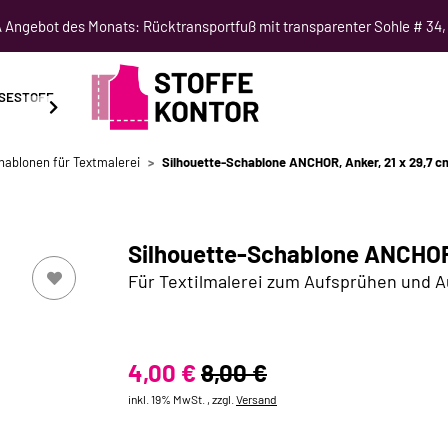
Angebot des Monats: Rücktransportfuß mit transparenter Sohle # 34,
SESTOFF
SCHNITTMUSTER
NÄHKURSE
SALE
hablonen für Textmalerei
Silhouette-Schablone ANCHOR, Anker, 21 x 29,7 c
Silhouette-Schablone ANCHOR, 
Für Textilmalerei zum Aufsprühen und 
4,00 €
8,00 €
inkl. 19% MwSt. , zzgl.
Versand