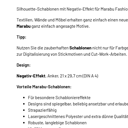
Silhouette-Schablonen mit Negativ-Effekt für Marabu Fashio
Textilien, Wände und Möbel erhalten ganz einfach einen neue
Marabu
ganz einfach angesagte Motive.
Tipp:
Nutzen Sie die zauberhaften
Schablonen
nicht nur für Farbg
zur Digitalisierung von Stickmotiven und Cut-Work-Arbeiten.
Design:
Negativ-Effekt
, Anker, 21 x 29,7 cm (DIN A 4)
Vorteile Marabu-Schablonen:
Für besondere Schabloniereffekte
Designs sind spiegelbar, beliebig ansetzbar und erlaub
Strapazierfähig
Lasergeschnittenes Polyester und extra dünne Qualitä
Robuste, langlebige Schablonen