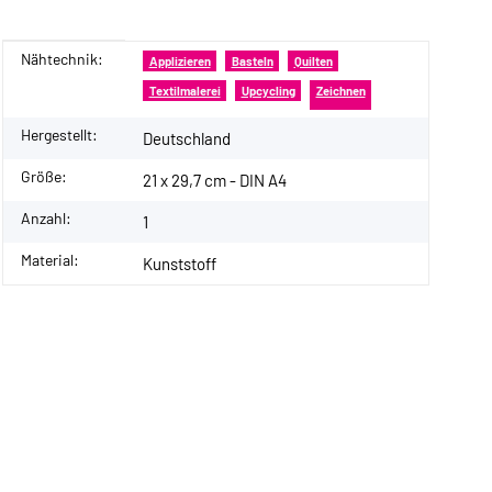
Nähtechnik:
Produkteigenschaft
Wert
Applizieren
Basteln
Quilten
Textilmalerei
Upcycling
Zeichnen
Hergestellt:
Deutschland
Größe:
21 x 29,7 cm - DIN A4
Anzahl:
1
Material:
Kunststoff