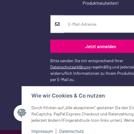
Produktneuheiten!
Jetzt anmelden
Bitte senden Sie mir entsprechend Ihrer
Datenschutzerklärung
regelmäßig und jederzei
widerruflich Informationen zu Ihrem Produkt
per E-Mail zu.
Wie wir Cookies & Co nutzen
Durch Klicken auf „Alle akzeptieren“ gestatten Sie den 
Vertrag widerrufen
ReCaptcha, PayPal Express Checkout und Ratenzahlung, G
jederzeit ändern (Fingerabdruck-Icon links unten). Weite
Impressum
|
Datenschutz