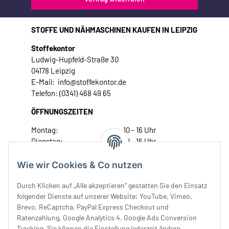
STOFFE UND NÄHMASCHINEN KAUFEN IN LEIPZIG
Stoffekontor
Ludwig-Hupfeld-Straße 30
04178 Leipzig
E-Mail: info@stoffekontor.de
Telefon: (0341) 468 49 65
ÖFFNUNGSZEITEN
Montag:
10 - 16 Uhr
Dienstag:
10 - 16 Uhr
Mittwoch:
10 - 18 Uhr
Donnerstag:
10 - 18 Uhr
Wie wir Cookies & Co nutzen
Freitag:
10 - 18 Uhr
Durch Klicken auf „Alle akzeptieren“ gestatten Sie den Einsatz
Samstag:
10 - 14 Uhr
folgender Dienste auf unserer Website: YouTube, Vimeo,
Unser Service
Brevo, ReCaptcha, PayPal Express Checkout und
Ratenzahlung, Google Analytics 4, Google Ads Conversion
Tracking. Sie können die Einstellung jederzeit ändern