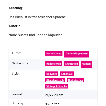
Achtung:
Das Buch ist in französischer Sprache.
Autorin:
Marie Suarez und Corinne Rigaudeau
Autor:
Produkteigenschaft
Wert
Marie Suarez
Corinne Rigaudeau
Nähtechnik:
Handsticken
Kreuzstich
Quilten
Style:
Redwork
Landhaus
Skandinavisch
Historisches
Vintage & Shabby
Format:
21,5 x 28 cm
Umfang:
96 Seiten