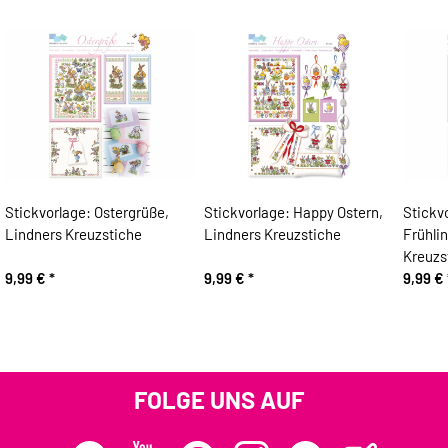
Stickvorlage: Ostergrüße,
Stickvorlage: Happy Ostern,
Stickv
Lindners Kreuzstiche
Lindners Kreuzstiche
Frühli
Kreuzs
9,99 €
*
9,99 €
*
9,99 €
FOLGE UNS AUF