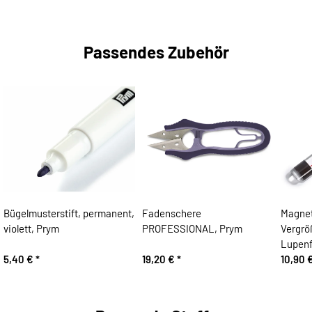
Passendes Zubehör
Bügelmusterstift, permanent,
Fadenschere
Magnet
violett, Prym
PROFESSIONAL, Prym
Vergrö
Lupenf
5,40 €
*
19,20 €
*
10,90 