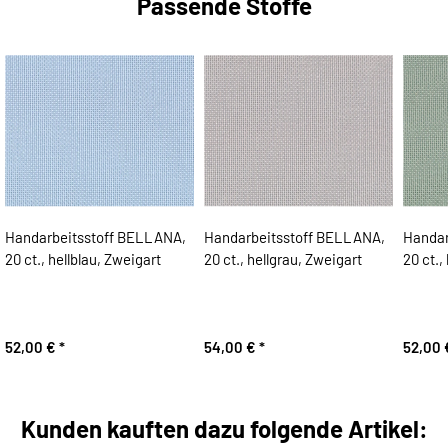
Passende Stoffe
Handarbeitsstoff BELLANA,
Handarbeitsstoff BELLANA,
Handar
20 ct., hellblau, Zweigart
20 ct., hellgrau, Zweigart
20 ct.,
52,00 €
*
54,00 €
*
52,00
Kunden kauften dazu folgende Artikel: