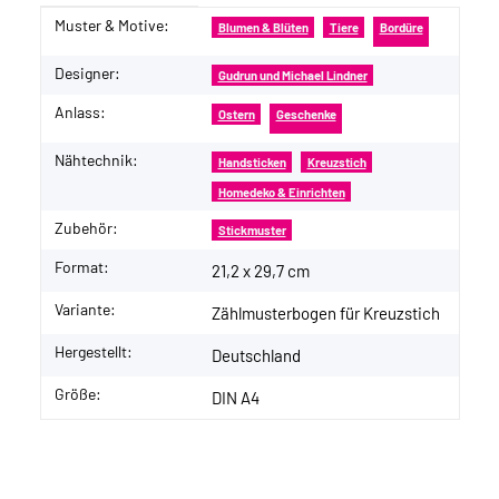
Muster & Motive:
Produkteigenschaft
Wert
Blumen & Blüten
Tiere
Bordüre
Designer:
Gudrun und Michael Lindner
Anlass:
Ostern
Geschenke
Nähtechnik:
Handsticken
Kreuzstich
Homedeko & Einrichten
Zubehör:
Stickmuster
Format:
21,2 x 29,7 cm
Variante:
Zählmusterbogen für Kreuzstich
Hergestellt:
Deutschland
Größe:
DIN A4