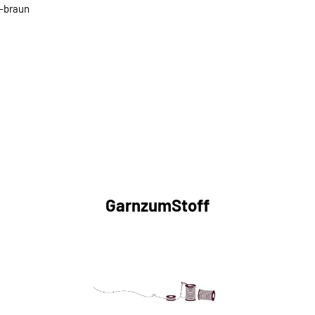
b-braun
GarnzumStoff