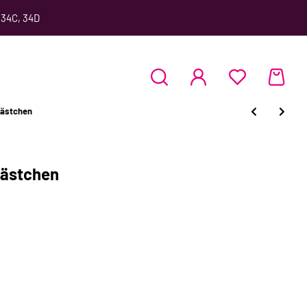
 34C, 34D
Kästchen
Kästchen