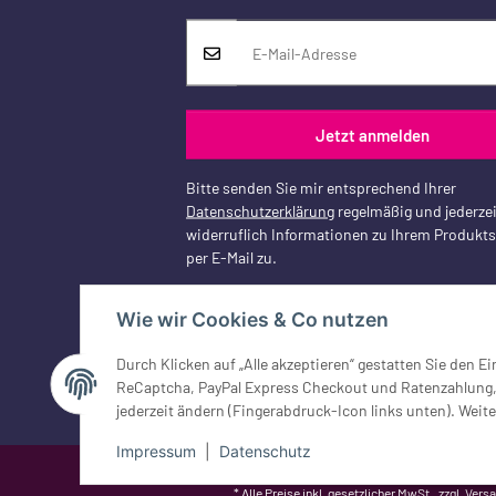
Jetzt anmelden
Bitte senden Sie mir entsprechend Ihrer
Datenschutzerklärung
regelmäßig und jederzei
widerruflich Informationen zu Ihrem Produkt
per E-Mail zu.
Wie wir Cookies & Co nutzen
Durch Klicken auf „Alle akzeptieren“ gestatten Sie den 
Vertrag widerrufen
ReCaptcha, PayPal Express Checkout und Ratenzahlung, G
jederzeit ändern (Fingerabdruck-Icon links unten). Weite
Impressum
|
Datenschutz
Google Analytics deaktivieren
Status: Opt-Out-Cookie ist nicht ge
* Alle Preise inkl. gesetzlicher MwSt., zzgl.
Vers