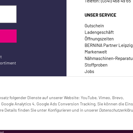
Telefon: (0341) 468 49 65
UNSER SERVICE
Gutschein
Ladengeschäft
Öffnungszeiten
BERNINA Partner Leipzig
Markenwelt
t
Nähmaschinen-Reparatu
sortiment
Stoffproben
Jobs
Kontakt
Einsatz folgender Dienste auf unserer Website: YouTube, Vimeo, Brevo,
oogle Analytics 4, Google Ads Conversion Tracking. Sie können die Eins
re Details finden Sie unter
Konfigurieren
und in unserer
Datenschutzerklär
setzt (Tracking aktiv)
and