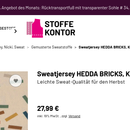
Angebot des Monats: Rücktransportfuß mit transparenter Sohle # 34,
SESTOFF
SCHNITTMUSTER
NÄHKURSE
SALE
y, Nicki, Sweat
Gemusterte Sweatstoffe
Sweatjersey HEDDA BRICKS, 
Sweatjersey HEDDA BRICKS, 
Leichte Sweat-Qualität für den Herbst
27,99 €
inkl. 19% MwSt. , zzgl.
Versand