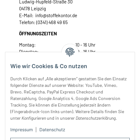
Ludwig-Hupfeld-Straße 30
04178 Leipzig
E-Mail: info@stoffekontor.de
Telefon: (0341) 468 49 65
ÖFFNUNGSZEITEN
Montag:
10 - 16 Uhr
Dienstag:
10 - 16 Uhr
Mittwoch:
10 - 18 Uhr
Donnerstag:
10 - 18 Uhr
Wie wir Cookies & Co nutzen
Freitag:
10 - 18 Uhr
Durch Klicken auf „Alle akzeptieren“ gestatten Sie den Einsatz
Samstag:
10 - 14 Uhr
folgender Dienste auf unserer Website: YouTube, Vimeo,
Unser Service
Brevo, ReCaptcha, PayPal Express Checkout und
Ratenzahlung, Google Analytics 4, Google Ads Conversion
Tracking. Sie können die Einstellung jederzeit ändern
Rechtliches
(Fingerabdruck-Icon links unten). Weitere Details finden Sie
unter
Konfigurieren
und in unserer
Datenschutzerklärung
.
Impressum
|
Datenschutz