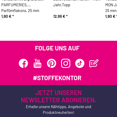
PARFUMERIES,
Jahr,Topp
MON JA
Parfümflakons, 25 mm
25 mm
1,90 €
*
12,99 €
*
1,90 €
FOLGE UNS AUF
#STOFFEKONTOR
JETZT UNSEREN
NEWSLETTER ABONIEREN.
Erhalte unsere Nähtipps, Angebote und
Produktneuheiten!