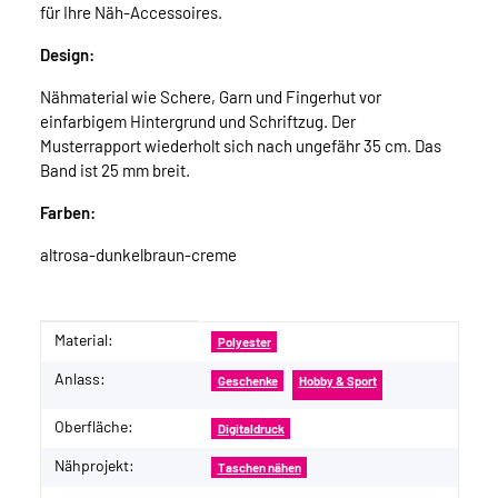
für Ihre Näh-Accessoires.
Design:
Nähmaterial wie Schere, Garn und Fingerhut vor
einfarbigem Hintergrund und Schriftzug. Der
Musterrapport wiederholt sich nach ungefähr 35 cm. Das
Band ist 25 mm breit.
Farben:
altrosa-dunkelbraun-creme
Material:
Produkteigenschaft
Wert
Polyester
Anlass:
Geschenke
Hobby & Sport
Oberfläche:
Digitaldruck
Nähprojekt:
Taschen nähen