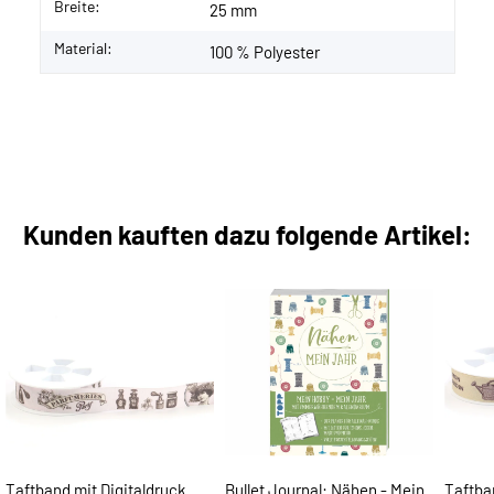
Breite:
25 mm
Material:
100 % Polyester
Kunden kauften dazu folgende Artikel:
Taftband mit Digitaldruck
Bullet Journal: Nähen - Mein
Taftba