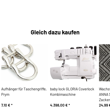
Gleich dazu kaufen
Aufhänger für Taschengriffe,
baby lock GLORIA Coverlock
Wachst
Prym
Kombimaschine
ANNA 
Zacken
7,10 €
*
4.398,00 €
*
24,99