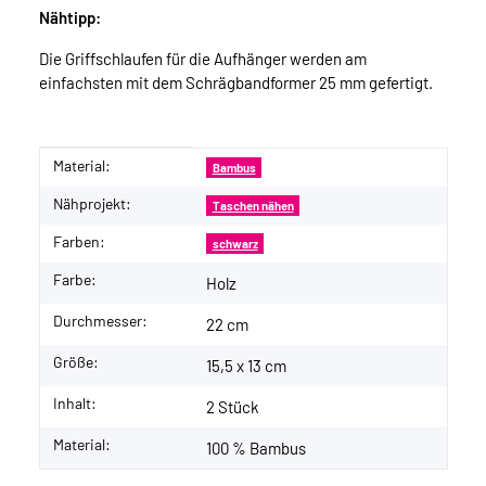
Nähtipp:
Die Griffschlaufen für die Aufhänger werden am
einfachsten mit dem Schrägbandformer 25 mm gefertigt.
Material:
Produkteigenschaft
Wert
Bambus
Nähprojekt:
Taschen nähen
Farben:
schwarz
Farbe:
Holz
Durchmesser:
22 cm
Größe:
15,5 x 13 cm
Inhalt:
2 Stück
Material:
100 % Bambus