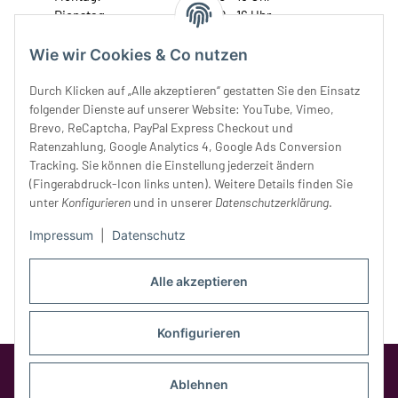
Dienstag:
10 - 16 Uhr
Mittwoch:
10 - 18 Uhr
Wie wir Cookies & Co nutzen
Donnerstag:
10 - 18 Uhr
Freitag:
10 - 18 Uhr
Durch Klicken auf „Alle akzeptieren“ gestatten Sie den Einsatz
Samstag:
10 - 14 Uhr
folgender Dienste auf unserer Website: YouTube, Vimeo,
Unser Service
Brevo, ReCaptcha, PayPal Express Checkout und
Ratenzahlung, Google Analytics 4, Google Ads Conversion
Tracking. Sie können die Einstellung jederzeit ändern
Rechtliches
(Fingerabdruck-Icon links unten). Weitere Details finden Sie
unter
Konfigurieren
und in unserer
Datenschutzerklärung
.
Impressum
|
Datenschutz
Alle akzeptieren
Konfigurieren
Google Analytics deaktivieren
Status:
Opt-Out-Cookie ist nicht gesetzt
Ablehnen