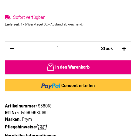
Sofort verfügbar
Lieferzeit:
1 - 5 Werktage
(DE - Ausland abweichend)
Stück
In den Warenkorb
Consent erteilen
Artikelnummer:
968018
GTIN:
4049909680186
Marken:
Prym
Pflegehinweise:
Hersteller Informationen: