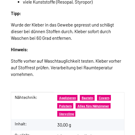
viele Kunststoffe (Resopal, Styropor)
Tipp:
Wurde der Kleber in das Gewebe gepresst und schlägt
dieser bei dünnen Stoffen durch, Kleber sofort durch
Waschen bei 60 Grad entfernen.
Hinweis:
Stoffe vorher auf Waschtauglichkeit testen. Kleber vorher
auf Stoffrest prüfen. Verarbeitung bei Raumteperatur
vornehmen.
Nähtechnik:
Produkteigenschaft
Wert
Applizieren
Basteln
Covern
Polstern
Alles fürs Nähzimmer
Upcycling
Inhalt:
30,00 g