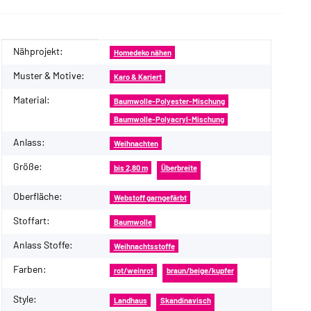
Nähprojekt:
Produkteigenschaft
Wert
Homedeko nähen
Muster & Motive:
Karo & Kariert
Material:
Baumwolle-Polyester-Mischung
Baumwolle-Polyacryl-Mischung
Anlass:
Weihnachten
Größe:
bis 2,80 m
Überbreite
Oberfläche:
Webstoff garngefärbt
Stoffart:
Baumwolle
Anlass Stoffe:
Weihnachtsstoffe
Farben:
rot/weinrot
braun/beige/kupfer
Style:
Landhaus
Skandinavisch