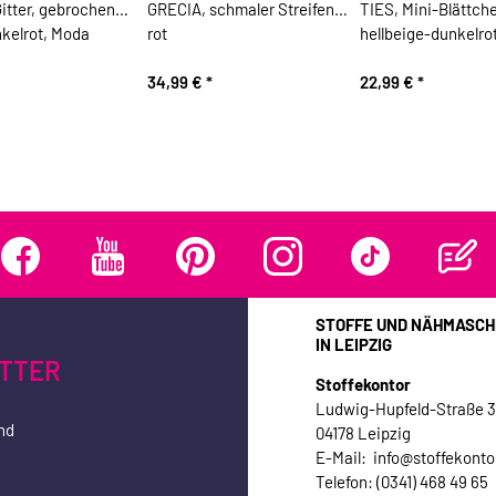
itter, gebrochenes
GRECIA, schmaler Streifen,
TIES, Mini-Blättch
kelrot, Moda
rot
hellbeige-dunkelro
34,99 €
*
22,99 €
*
STOFFE UND NÄHMASCH
IN LEIPZIG
TTER
Stoffekontor
Ludwig-Hupfeld-Straße 
nd
04178 Leipzig
E-Mail: info@stoffekonto
Telefon: (0341) 468 49 65