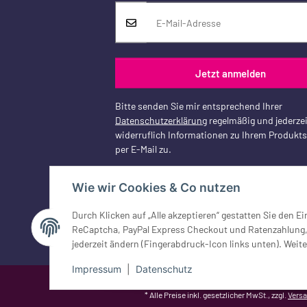
Jetzt anmelden
Bitte senden Sie mir entsprechend Ihrer
Datenschutzerklärung
regelmäßig und jederzei
widerruflich Informationen zu Ihrem Produkt
per E-Mail zu.
Wie wir Cookies & Co nutzen
Durch Klicken auf „Alle akzeptieren“ gestatten Sie den 
Vertrag widerrufen
ReCaptcha, PayPal Express Checkout und Ratenzahlung, G
jederzeit ändern (Fingerabdruck-Icon links unten). Weite
Impressum
|
Datenschutz
Google Analytics deaktivieren
Status: Opt-Out-Cookie ist nicht ge
* Alle Preise inkl. gesetzlicher MwSt., zzgl.
Vers