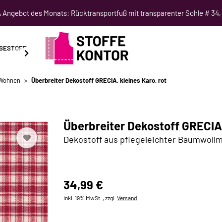
Angebot des Monats: Rücktransportfuß mit transparenter Sohle # 34,
SESTOFF
SCHNITTMUSTER
NÄHKURSE
SALE
 Wohnen
Überbreiter Dekostoff GRECIA, kleines Karo, rot
Überbreiter Dekostoff GRECIA,
Dekostoff aus pflegeleichter Baumwollm
34,99 €
inkl. 19% MwSt. , zzgl.
Versand