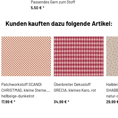
Passendes Garn zum Stoff
5,50 €
*
Kunden kauften dazu folgende Artikel:
Patchworkstoff SCANDI
Überbreiter Dekostoff
Halble
CHRISTMAS, kleine Sterne,
GRECIA, kleines Karo, rot
SHABBY
hellbeige-dunkelrot
natur-
17,99 €
*
34,99 €
*
29,99 