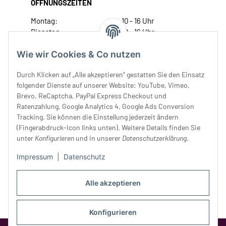
ÖFFNUNGSZEITEN
Montag:
10 - 16 Uhr
Dienstag:
10 - 16 Uhr
Mittwoch:
10 - 18 Uhr
Wie wir Cookies & Co nutzen
Donnerstag:
10 - 18 Uhr
Freitag:
10 - 18 Uhr
Durch Klicken auf „Alle akzeptieren“ gestatten Sie den Einsatz
Samstag:
10 - 14 Uhr
folgender Dienste auf unserer Website: YouTube, Vimeo,
Unser Service
Brevo, ReCaptcha, PayPal Express Checkout und
Ratenzahlung, Google Analytics 4, Google Ads Conversion
Tracking. Sie können die Einstellung jederzeit ändern
Rechtliches
(Fingerabdruck-Icon links unten). Weitere Details finden Sie
unter
Konfigurieren
und in unserer
Datenschutzerklärung
.
Impressum
|
Datenschutz
Alle akzeptieren
Konfigurieren