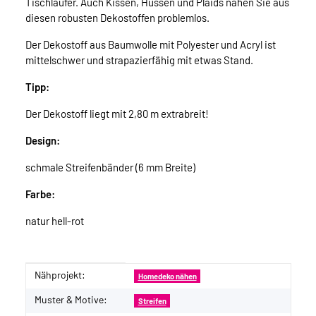
Tischläufer. Auch Kissen, Hussen und Plaids nähen Sie aus
diesen robusten Dekostoffen problemlos.
Der Dekostoff aus Baumwolle mit Polyester und Acryl ist
mittelschwer und strapazierfähig mit etwas Stand.
Tipp:
Der Dekostoff liegt mit 2,80 m extrabreit!
Design:
schmale Streifenbänder (6 mm Breite)
Farbe:
natur hell-rot
Nähprojekt:
Produkteigenschaft
Wert
Homedeko nähen
Muster & Motive:
Streifen