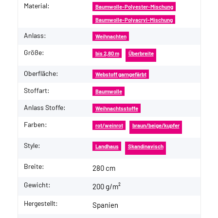
Material:
Baumwolle-Polyester-Mischung
Baumwolle-Polyacryl-Mischung
Anlass:
Weihnachten
Größe:
bis 2,80 m
Überbreite
Oberfläche:
Webstoff garngefärbt
Stoffart:
Baumwolle
Anlass Stoffe:
Weihnachtsstoffe
Farben:
rot/weinrot
braun/beige/kupfer
Style:
Landhaus
Skandinavisch
Breite:
280 cm
Gewicht:
200 g/m²
Hergestellt:
Spanien