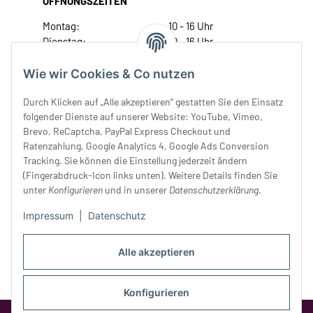
ÖFFNUNGSZEITEN
Montag:
10 - 16 Uhr
Dienstag:
10 - 16 Uhr
Mittwoch:
10 - 18 Uhr
Donnerstag:
10 - 18 Uhr
Wie wir Cookies & Co nutzen
Freitag:
10 - 18 Uhr
Durch Klicken auf „Alle akzeptieren“ gestatten Sie den Einsatz
Samstag:
10 - 14 Uhr
folgender Dienste auf unserer Website: YouTube, Vimeo,
Unser Service
Brevo, ReCaptcha, PayPal Express Checkout und
Ratenzahlung, Google Analytics 4, Google Ads Conversion
Tracking. Sie können die Einstellung jederzeit ändern
Rechtliches
(Fingerabdruck-Icon links unten). Weitere Details finden Sie
unter
Konfigurieren
und in unserer
Datenschutzerklärung
.
Impressum
|
Datenschutz
Alle akzeptieren
Konfigurieren