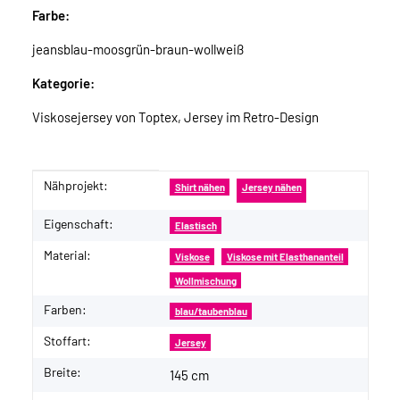
Farbe:
jeansblau-moosgrün-braun-wollweiß
Kategorie:
Viskosejersey von Toptex, Jersey im Retro-Design
Nähprojekt:
Produkteigenschaft
Wert
Shirt nähen
Jersey nähen
Eigenschaft:
Elastisch
Material:
Viskose
Viskose mit Elasthananteil
Wollmischung
Farben:
blau/taubenblau
Stoffart:
Jersey
Breite:
145 cm