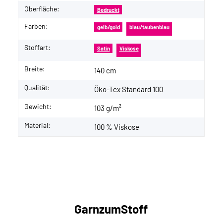
Oberfläche:
Bedruckt
Farben:
gelb/gold
blau/taubenblau
Stoffart:
Satin
Viskose
Breite:
140 cm
Qualität:
Öko-Tex Standard 100
Gewicht:
103 g/m²
Material:
100 % Viskose
GarnzumStoff