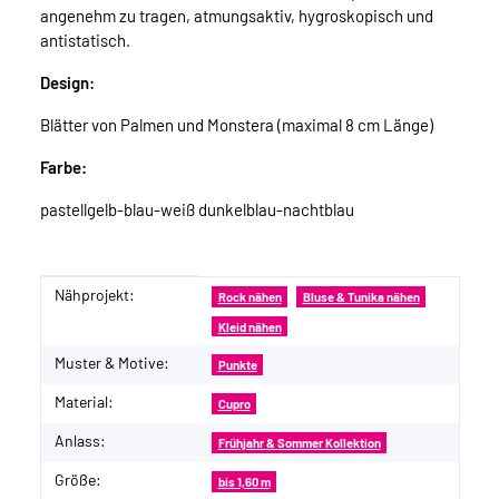
angenehm zu tragen, atmungsaktiv, hygroskopisch und
antistatisch.
Design:
Blätter von Palmen und Monstera (maximal 8 cm Länge)
Farbe:
pastellgelb-blau-weiß dunkelblau-nachtblau
Nähprojekt:
Produkteigenschaft
Wert
Rock nähen
Bluse & Tunika nähen
Kleid nähen
Muster & Motive:
Punkte
Material:
Cupro
Anlass:
Frühjahr & Sommer Kollektion
Größe:
bis 1,60 m