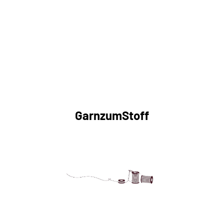
GarnzumStoff