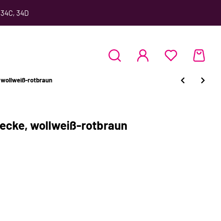
 34C, 34D
 wollweiß-rotbraun
iecke, wollweiß-rotbraun