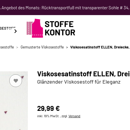
Angebot des Monats: Rücktransportfuß mit transparenter Sohle # 34,
SESTOFF
SCHNITTMUSTER
NÄHKURSE
SALE
sestoffe
Gemusterte Viskosestoffe
Viskosesatinstoff ELLEN, Dreiecke,
Viskosesatinstoff ELLEN, Dre
Glänzender Viskosestoff für Eleganz
29,99 €
inkl. 19% MwSt. , zzgl.
Versand