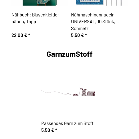
Nähbuch: Blusenkleider
Nähmaschinennadeln
nähen, Topp
UNIVERSAL, 10 Stück,
Schmetz
22,00 €
*
5,50 €
*
GarnzumStoff
Passendes Garn zum Stoff
5,50 €
*