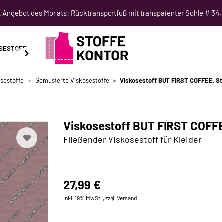
Angebot des Monats: Rücktransportfuß mit transparenter Sohle # 34,
SESTOFF
SCHNITTMUSTER
NÄHKURSE
SALE
sestoffe
Gemusterte Viskosestoffe
Viskosestoff BUT FIRST COFFEE, Stre
Viskosestoff BUT FIRST COFFEE
Fließender Viskosestoff für Kleider
27,99 €
inkl. 19% MwSt. , zzgl.
Versand