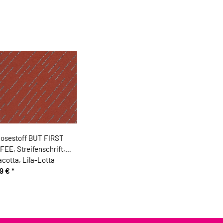
kosestoff BUT FIRST
EE, Streifenschrift,
acotta, Lila-Lotta
99 €
*