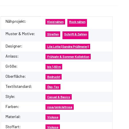
Nähprojekt:
Produkteigenschaft
Wert
Kleid nähen
Rock nähen
Muster & Motive:
Streifen
Schrift & Zahlen
Designer:
Lila Lotta (Sandra Prüßmeier)
Anlass:
Frühjahr & Sommer Kollektion
Größe:
bis 1,60 m
Oberfläche:
Bedruckt
Textilstandard:
Öko-Tex
Style:
Casual & Basics
Farben:
rosa/pink/altrosa
Material:
Viskose
Stoffart:
Viskose