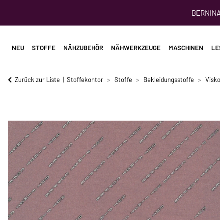
BERNINA 
NEU
STOFFE
NÄHZUBEHÖR
NÄHWERKZEUGE
MASCHINEN
LE
Zurück zur Liste
Stoffekontor
Stoffe
Bekleidungsstoffe
Visko