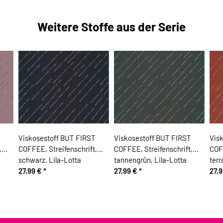
Weitere Stoffe aus der Serie
Viskosestoff BUT FIRST
Viskosestoff BUT FIRST
Vis
,
COFFEE, Streifenschrift,
COFFEE, Streifenschrift,
COFF
schwarz, Lila-Lotta
tannengrün, Lila-Lotta
terr
27,99 €
*
27,99 €
*
27,