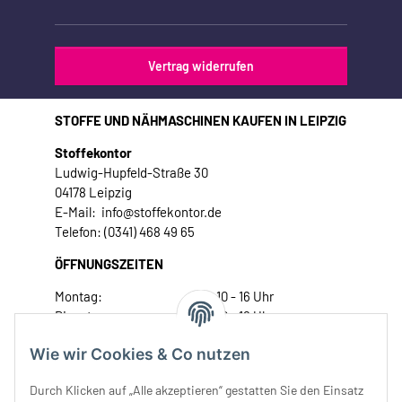
Vertrag widerrufen
STOFFE UND NÄHMASCHINEN KAUFEN IN LEIPZIG
Stoffekontor
Ludwig-Hupfeld-Straße 30
04178 Leipzig
E-Mail: info@stoffekontor.de
Telefon: (0341) 468 49 65
ÖFFNUNGSZEITEN
Montag:
10 - 16 Uhr
Dienstag:
10 - 16 Uhr
Mittwoch:
10 - 18 Uhr
Wie wir Cookies & Co nutzen
Donnerstag:
10 - 18 Uhr
Freitag:
10 - 18 Uhr
Durch Klicken auf „Alle akzeptieren“ gestatten Sie den Einsatz
Samstag:
10 - 14 Uhr