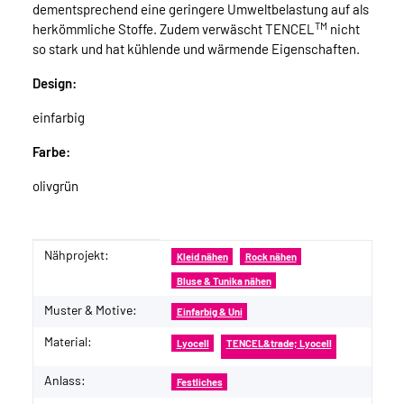
dementsprechend eine geringere Umweltbelastung auf als
TM
herkömmliche Stoffe. Zudem verwäscht TENCEL
nicht
so stark und hat kühlende und wärmende Eigenschaften.
Design:
einfarbig
Farbe:
olivgrün
Nähprojekt:
Produkteigenschaft
Wert
Kleid nähen
Rock nähen
Bluse & Tunika nähen
Muster & Motive:
Einfarbig & Uni
Material:
Lyocell
TENCEL&trade; Lyocell
Anlass:
Festliches