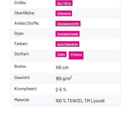
Größe:
bis 1,60 m
Oberfläche:
Glänzend
Anlass Stoffe:
Designerstoffe
Style:
Designermode
Farben:
grün/blaugrün
Stoffart:
Satin
Viskose
Breite:
145 cm
Gewicht:
165 g/m²
Krumpfwert:
2-5 %
Material:
100 % TENCEL TM Lyocell