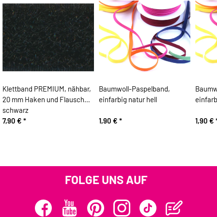
Klettband PREMIUM, nähbar,
Baumwoll-Paspelband,
Baumwo
20 mm Haken und Flausch
einfarbig natur hell
einfar
schwarz
7,90 €
*
1,90 €
*
1,90 €
FOLGE UNS AUF