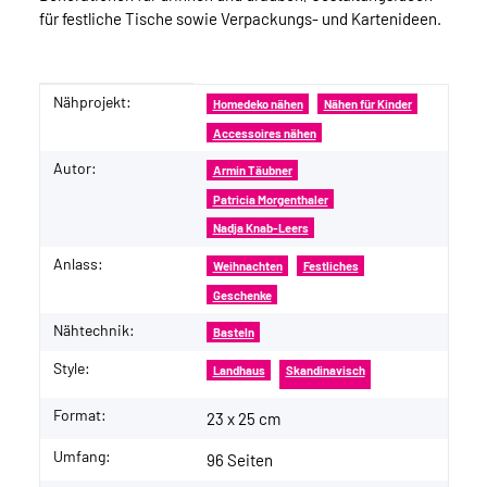
für festliche Tische sowie Verpackungs- und Kartenideen.
Nähprojekt:
Produkteigenschaft
Wert
Homedeko nähen
Nähen für Kinder
Accessoires nähen
Autor:
Armin Täubner
Patricia Morgenthaler
Nadja Knab-Leers
Anlass:
Weihnachten
Festliches
Geschenke
Nähtechnik:
Basteln
Style:
Landhaus
Skandinavisch
Format:
23 x 25 cm
Umfang:
96 Seiten