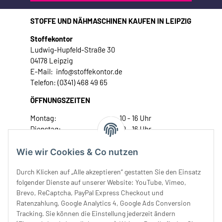
STOFFE UND NÄHMASCHINEN KAUFEN IN LEIPZIG
Stoffekontor
Ludwig-Hupfeld-Straße 30
04178 Leipzig
E-Mail: info@stoffekontor.de
Telefon: (0341) 468 49 65
ÖFFNUNGSZEITEN
Montag:
10 - 16 Uhr
Dienstag:
10 - 16 Uhr
Mittwoch:
10 - 18 Uhr
Donnerstag:
10 - 18 Uhr
Wie wir Cookies & Co nutzen
Freitag:
10 - 18 Uhr
Durch Klicken auf „Alle akzeptieren“ gestatten Sie den Einsatz
Samstag:
10 - 14 Uhr
folgender Dienste auf unserer Website: YouTube, Vimeo,
Unser Service
Brevo, ReCaptcha, PayPal Express Checkout und
Ratenzahlung, Google Analytics 4, Google Ads Conversion
Tracking. Sie können die Einstellung jederzeit ändern
Rechtliches