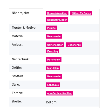
Nähprojekt:
Produkteigenschaft
Wert
Homedeko nähen
Nähen für Babys
Nähen für Kinder
Muster & Motive:
Punkte
Material:
Baumwolle
Anlass:
Gartensaison
Geschenke
Fasching
Nähtechnik:
Patchwork
Größe:
bis 1,60 m
Stoffart:
Baumwolle
Style:
Landhaus
Farben:
grau/anthrazit/silber
Breite:
150 cm