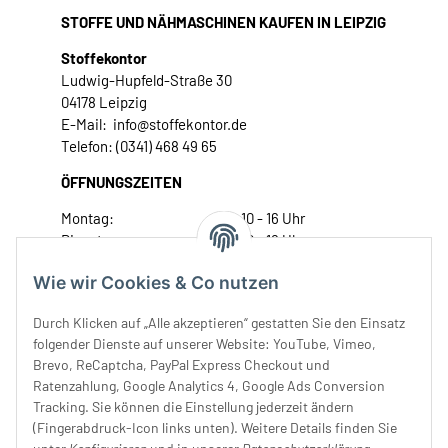
STOFFE UND NÄHMASCHINEN KAUFEN IN LEIPZIG
Stoffekontor
Ludwig-Hupfeld-Straße 30
04178 Leipzig
E-Mail: info@stoffekontor.de
Telefon: (0341) 468 49 65
ÖFFNUNGSZEITEN
Montag:
10 - 16 Uhr
Dienstag:
10 - 16 Uhr
Mittwoch:
10 - 18 Uhr
Wie wir Cookies & Co nutzen
Donnerstag:
10 - 18 Uhr
Freitag:
10 - 18 Uhr
Durch Klicken auf „Alle akzeptieren“ gestatten Sie den Einsatz
Samstag:
10 - 14 Uhr
folgender Dienste auf unserer Website: YouTube, Vimeo,
Brevo, ReCaptcha, PayPal Express Checkout und
Unser Service
Ratenzahlung, Google Analytics 4, Google Ads Conversion
Tracking. Sie können die Einstellung jederzeit ändern
Rechtliches
(Fingerabdruck-Icon links unten). Weitere Details finden Sie