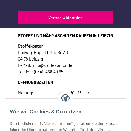
Vertrag widerrufen
STOFFE UND NÄHMASCHINEN KAUFEN IN LEIPZIG
Stoffekontor
Ludwig-Hupfeld-Straße 30
04178 Leipzig
E-Mail: info@stoffekontor.de
Telefon: (0341) 468 49 65
ÖFFNUNGSZEITEN
Montag:
10 - 16 Uhr
Dienstag:
10 - 16 Uhr
Mittwoch:
10 - 18 Uhr
Wie wir Cookies & Co nutzen
Donnerstag:
10 - 18 Uhr
Freitag:
10 - 18 Uhr
Durch Klicken auf „Alle akzeptieren“ gestatten Sie den Einsatz
Samstag:
10 - 14 Uhr
folgender Dienste auf unserer Website: YouTube, Vimeo,