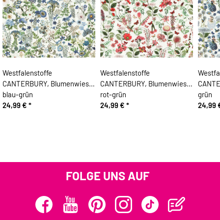
Westfalenstoffe
Westfalenstoffe
Westfa
CANTERBURY, Blumenwiese,
CANTERBURY, Blumenwiese,
CANTER
blau-grün
rot-grün
grün
24,99 €
*
24,99 €
*
24,99
FOLGE UNS AUF