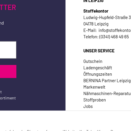
IN LEIPZIG
TTER
Stoffekontor
Ludwig-Hupfeld-Straße 
nd
04178 Leipzig
E-Mail: info@stoffekonto
Telefon: (0341) 468 49 65
UNSER SERVICE
Gutschein
Ladengeschäft
Öffnungszeiten
BERNINA Partner Leipzig
Markenwelt
t
Nähmaschinen-Reparatu
sortiment
Stoffproben
Jobs
Kontakt