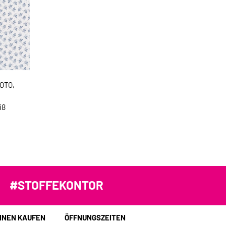
YOTO,
iß
#STOFFEKONTOR
INEN KAUFEN
ÖFFNUNGSZEITEN