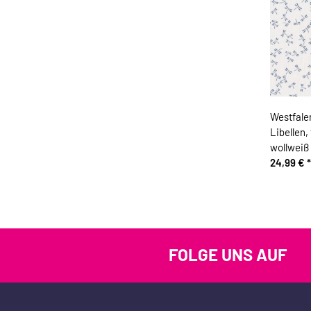
Westfale
Libellen,
wollweiß
24,99 €
*
FOLGE UNS AUF