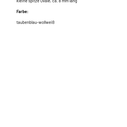
kleine spitze Ovale, ca. 8 mm lang
Farbe:
taubenblau-wollweiß