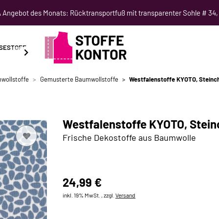
Angebot des Monats: Rücktransportfuß mit transparenter Sohle # 34,
SESTOFF
SCHNITTMUSTER
NÄHKURSE
SALE
wollstoffe
Gemusterte Baumwollstoffe
Westfalenstoffe KYOTO, Steinc
Westfalenstoffe KYOTO, Stein
Frische Dekostoffe aus Baumwolle
24,99 €
inkl. 19% MwSt. , zzgl.
Versand