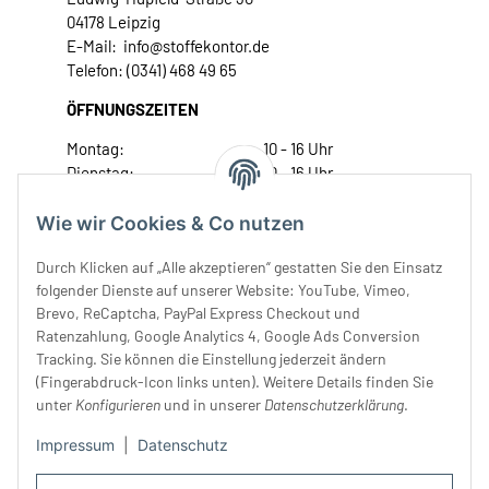
04178 Leipzig
E-Mail: info@stoffekontor.de
Telefon: (0341) 468 49 65
ÖFFNUNGSZEITEN
Montag:
10 - 16 Uhr
Dienstag:
10 - 16 Uhr
Mittwoch:
10 - 18 Uhr
Donnerstag:
10 - 18 Uhr
Wie wir Cookies & Co nutzen
Freitag:
10 - 18 Uhr
Durch Klicken auf „Alle akzeptieren“ gestatten Sie den Einsatz
Samstag:
10 - 14 Uhr
folgender Dienste auf unserer Website: YouTube, Vimeo,
Unser Service
Brevo, ReCaptcha, PayPal Express Checkout und
Ratenzahlung, Google Analytics 4, Google Ads Conversion
Tracking. Sie können die Einstellung jederzeit ändern
Rechtliches
(Fingerabdruck-Icon links unten). Weitere Details finden Sie
unter
Konfigurieren
und in unserer
Datenschutzerklärung
.
Impressum
|
Datenschutz