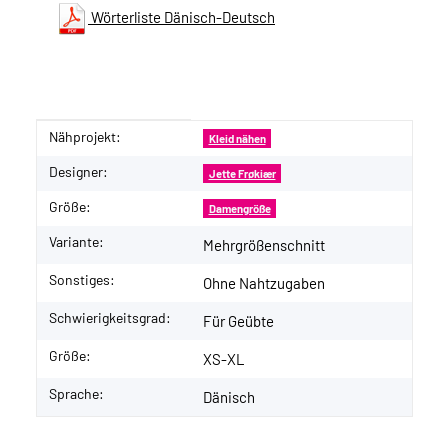
Wörterliste Dänisch-Deutsch
Nähprojekt:
Produkteigenschaft
Wert
Kleid nähen
Designer:
Jette Frøkiær
Größe:
Damengröße
Variante:
Mehrgrößenschnitt
Sonstiges:
Ohne Nahtzugaben
Schwierigkeitsgrad:
Für Geübte
Größe:
XS-XL
Sprache:
Dänisch