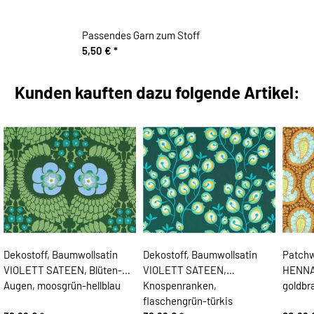
Passendes Garn zum Stoff
5,50 €
*
Kunden kauften dazu folgende Artikel:
Dekostoff, Baumwollsatin
Dekostoff, Baumwollsatin
Patchw
VIOLETT SATEEN, Blüten-
VIOLETT SATEEN,
HENNA,
Augen, moosgrün-hellblau
Knospenranken,
goldbr
flaschengrün-türkis