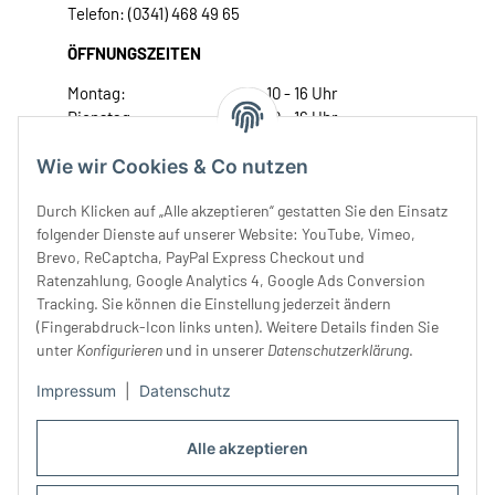
Telefon: (0341) 468 49 65
ÖFFNUNGSZEITEN
Montag:
10 - 16 Uhr
Dienstag:
10 - 16 Uhr
Mittwoch:
10 - 18 Uhr
Wie wir Cookies & Co nutzen
Donnerstag:
10 - 18 Uhr
Freitag:
10 - 18 Uhr
Durch Klicken auf „Alle akzeptieren“ gestatten Sie den Einsatz
Samstag:
10 - 14 Uhr
folgender Dienste auf unserer Website: YouTube, Vimeo,
Unser Service
Brevo, ReCaptcha, PayPal Express Checkout und
Ratenzahlung, Google Analytics 4, Google Ads Conversion
Tracking. Sie können die Einstellung jederzeit ändern
Rechtliches
(Fingerabdruck-Icon links unten). Weitere Details finden Sie
unter
Konfigurieren
und in unserer
Datenschutzerklärung
.
Impressum
|
Datenschutz
Alle akzeptieren