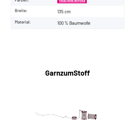
rosa/pink/altrosa
Breite:
135 cm
Material:
100 % Baumwolle
GarnzumStoff