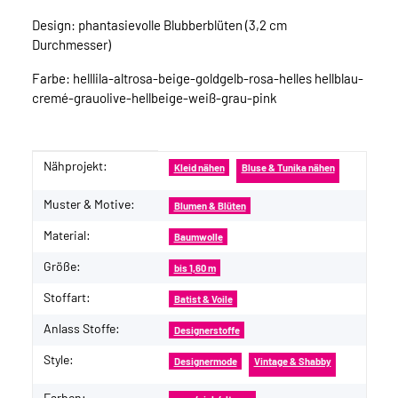
Design: phantasievolle Blubberblüten (3,2 cm
Durchmesser)
Farbe: helllila-altrosa-beige-goldgelb-rosa-helles hellblau-
cremé-grauolive-hellbeige-weiß-grau-pink
Nähprojekt:
Produkteigenschaft
Wert
Kleid nähen
Bluse & Tunika nähen
Muster & Motive:
Blumen & Blüten
Material:
Baumwolle
Größe:
bis 1,60 m
Stoffart:
Batist & Voile
Anlass Stoffe:
Designerstoffe
Style:
Designermode
Vintage & Shabby
Farben: