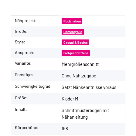
Nähprojekt:
Produkteigenschaft
Wert
Rock nähen
Größe:
Damengröße
Style:
Casual & Basics
Anspruch:
Fortgeschrittene
Variante:
Mehrgrößenschnitt
Sonstiges:
Ohne Nahtzugabe
Schwierigkeitsgrad:
Setzt Nähkenntnisse voraus
Größe:
K oder M
Inhalt:
Schnittmusterbogen mit
Nähanleitung
Körperhöhe:
168