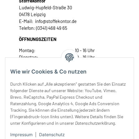
Stoffekontor
Ludwig-Hupfeld-Straße 30
04178 Leipzig
E-Mail: info@stoffekontor.de
Telefon: (0341) 468 49 65
ÖFFNUNGSZEITEN
Montag:
10 - 16 Uhr
Dienstag:
10 - 16 Uhr
Mittwoch:
10 - 18 Uhr
Donnerstag:
10 - 18 Uhr
Wie wir Cookies & Co nutzen
Freitag:
10 - 18 Uhr
Durch Klicken auf „Alle akzeptieren“ gestatten Sie den Einsatz
Samstag:
10 - 14 Uhr
folgender Dienste auf unserer Website: YouTube, Vimeo,
Unser Service
Brevo, ReCaptcha, PayPal Express Checkout und
Ratenzahlung, Google Analytics 4, Google Ads Conversion
Tracking. Sie können die Einstellung jederzeit ändern
Rechtliches
(Fingerabdruck-Icon links unten). Weitere Details finden Sie
unter
Konfigurieren
und in unserer
Datenschutzerklärung
.
Impressum
|
Datenschutz